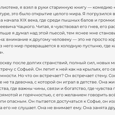
иотеке, я взял в руки старинную книгу — комедию «Г
туре, это было открытие целого мира. Я погрузился
 начала XIX века, где среди пышных балов и громк
вича Чацкого. Читая, я чувствовал его гнев, его ра
льше я думал над этой пьесой, тем яснее мне станови
на: внимание к другому человеку — это не просто хо
з него мир превращается в холодную пустыню, где к
».
скву после долгих странствий, полный сил, новых м
речу с Софьей. Он летит к ней как на крыльях, его с
ности. Но что он встречает? Он встречает стену. Со
е не та девочка, с которой он играл в детстве. Она 
ва, где важны чины, связи и богатство, где чувства 
рямотой и горячностью, с его желанием говорить всё
ти опасным. Он пытается достучаться к Софье, он из
на его не слушает. Она не внимает ему. Она занята 