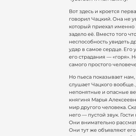
Вот здесь и кроется перва
говорил Чацкий. Она не у
который приехал именно к
задело её. Вместо того чт
неспособность увидеть др
удар в самое сердце. Его
его страдания — «горя». Н
самого простого человеч
Но пьеса показывает нам,
слушает Чацкого вообще.
непонятные и опасные вещ
княгиня Марья Алексеевн
мир другого человека. Ск
него — пустой звук. Гост
Они внимательно рассматр
Они тут же объявляют его