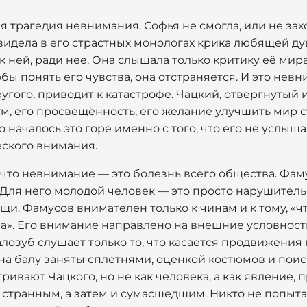
я трагедия невнимания. Софья не смогла, или не захо
видела в его страстных монологах крика любящей ду
 ней, ради нее. Она слышала только критику её мира,
обы понять его чувства, она отстраняется. И это невн
угого, приводит к катастрофе. Чацкий, отвергнутый 
 ум, его просвещённость, его желание улучшить мир
о началось это горе именно с того, что его не услыш
еского внимания.
 что невнимание — это болезнь всего общества. Фаму
 Для него молодой человек — это просто нарушитель
и. Фамусов внимателен только к чинам и к тому, «чт
а». Его внимание направлено на внешние условности
алозуб слушает только то, что касается продвижения 
и на балу заняты сплетнями, оценкой костюмов и пои
ивают Чацкого, но не как человека, а как явление, 
 странным, а затем и сумасшедшим. Никто не попытал