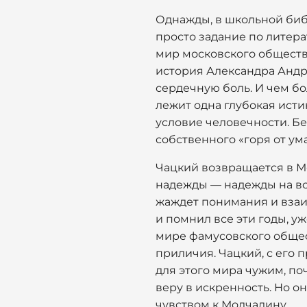
Однажды, в школьной библ
просто задание по литера
мир московского общества
история Александра Андрее
сердечную боль. И чем бо
лежит одна глубокая исти
условие человечности. Бе
собственного «горя от ума
Чацкий возвращается в Мо
надежды — надежды на вст
жаждет понимания и взаим
и помнил все эти годы, уж
мире фамусовского общест
приличия. Чацкий, с его п
для этого мира чужим, поч
веру в искренность. Но о
чувством к Молчалину.