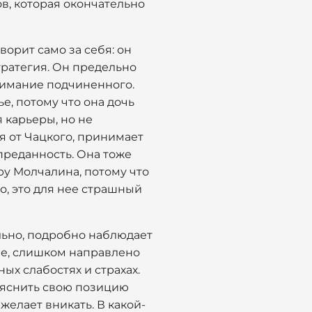
в, которая окончательно
орит само за себя: он
стратегия. Он предельно
внимание подчиненного.
е, потому что она дочь
 карьеры, но не
я от Чацкого, принимает
преданность. Она тоже
ру Молчалина, потому что
о, это для нее страшный
ельно, подробно наблюдает
ее, слишком направлено
ых слабостях и страхах.
бъяснить свою позицию
желает вникать. В какой-