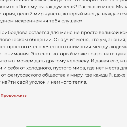
просить: «Почему ты так думаешь? Расскажи мне». Мы
тория, целый мир чувств, который иногда нуждается
одном искреннем «я тебя слушаю».
 Грибоедова остаётся для меня не просто великой ко
овеческом общении. Она учит меня, что ум, знания,
 нет простого человеческого внимания между людьм
епонимания. Это свет, который может разогнать тума
что мы можем дать другому человеку. И давая его, м
м и себя от холодного, пустого мира, где нет места д
от фамусовского общества к миру, где каждый, даж
найти свой уголок и немного тепла.
Продолжить