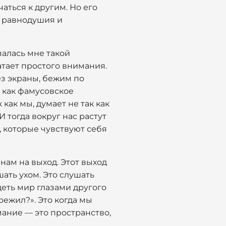
аться к другим. Но его
о равнодушия и
залась мне такой
атает простого внимания.
з экраны, бежим по
, как фамусовское
 как мы, думает не так как
 тогда вокруг нас растут
 которые чувствуют себя
 нам на выход. Этот выход
ать ухом. Это слушать
деть мир глазами другого
ережил?». Это когда мы
мание — это пространство,