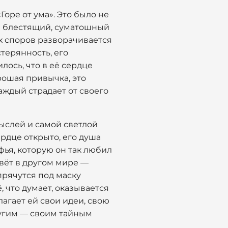
оре от ума». Это было не
 в блестящий, суматошный
их споров разворачивается
стерянность, его
лось, что в её сердце
рошая привычка, это
аждый страдает от своего
ыслей и самой светлой
ердце открыто, его душа
фья, которую он так любил
живёт в другом мире —
прячутся под маску
, что думает, оказывается
лагает ей свои идеи, свою
другим — своим тайным