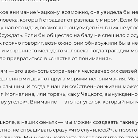
кое внимание Чацкому, возможно, она увидела бы не 
овека, который страдает от разлада с миром. Если 
шал его идеи, возможно, он увидел бы в них не угроз
суждать. Если бы общество на балу не спешило с о
к горячо говорит, возможно, они обнаружили бы в н
 и искреннего молодого человека. Тогда трагедии мог
гло превратиться в «счастье от понимания».
ям — это важность сохранения человеческих связей
тделёнными друг от друга морями непонимания. Мы 
е слышим. И тогда в нашей собственной жизни может 
 Молчалина, или горечь, как у Чацкого, вынужденного
ву уголок». Внимание — это тот уголок, который мы
школе, в наших семьях — мы можем создавать такие
тно, не спрашивать сразу «что случилось?», а просто
 слушать. Мы можем, когда кто-то говорит что-то ст