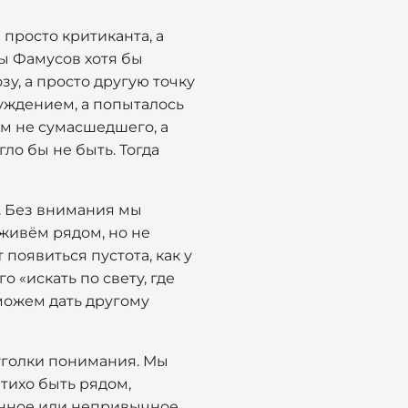
просто критиканта, а
бы Фамусов хотя бы
у, а просто другую точку
суждением, а попыталось
ем не сумасшедшего, а
ло бы не быть. Тогда
. Без внимания мы
живём рядом, но не
появиться пустота, как у
 «искать по свету, где
 можем дать другому
 уголки понимания. Мы
 тихо быть рядом,
ранное или непривычное