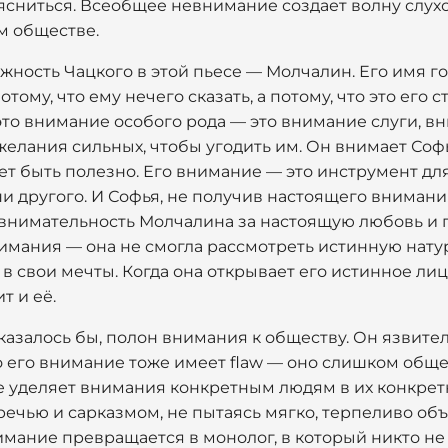
ясниться. Всеобщее невнимание создает волну слухо
м обществе.
ность Чацкого в этой пьесе — Молчалин. Его имя гов
отому, что ему нечего сказать, а потому, что это его 
это внимание особого рода — это внимание слуги, 
елания сильных, чтобы угодить им. Он внимает Софь
жет быть полезно. Его внимание — это инструмент для
и другого. И Софья, не получив настоящего внимани
 внимательность Молчалина за настоящую любовь и 
имания — она не смогла рассмотреть истинную нату
 свои мечты. Когда она открывает его истинное лиц
т и её.
 казалось бы, полон внимания к обществу. Он язвит
Но его внимание тоже имеет flaw — оно слишком общ
е уделяет внимания конкретным людям в их конкретн
речью и сарказмом, не пытаясь мягко, терпеливо о
имание превращается в монолог, в который никто не 