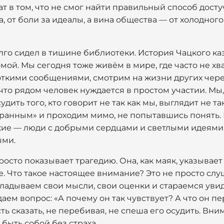
т в том, что не смог найти правильный способ достуч
а, от боли за идеалы, а вина общества — от холодног
долго сидел в тишине библиотеки. История Чацкого ка
мой. Мы сегодня тоже живём в мире, где часто не хв
ткими сообщениями, смотрим на жизни других чере
 что рядом человек нуждается в простом участии. Мы
дить того, кто говорит не так как мы, выглядит не так
ранным» и проходим мимо, не попытавшись понять. И
кие — люди с добрыми сердцами и светлыми идеями,
ыми.
осто показывает трагедию. Она, как маяк, указывает
 Что такое настоящее внимание? Это не просто слуш
кладываем свои мысли, свои оценки и стараемся уви
даем вопрос: «А почему он так чувствует? А что он п
ь сказать, не перебивая, не спеша его осудить. Вни
 быть собой без страха.