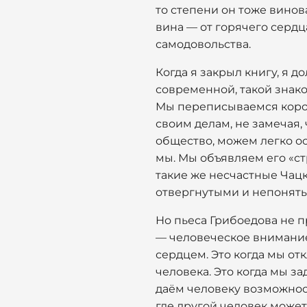
то степени он тоже винова
вина — от горячего сердц
самодовольства.
Когда я закрыл книгу, я 
современной, такой знако
Мы переписываемся коро
своим делам, не замечая,
общество, можем легко осу
мы. Мы объявляем его «ст
такие же несчастные Чац
отвергнутыми и непонят
Но пьеса Грибоедова не пр
— человеческое внимание.
сердцем. Это когда мы от
человека. Это когда мы за
даём человеку возможност
где другой человек может