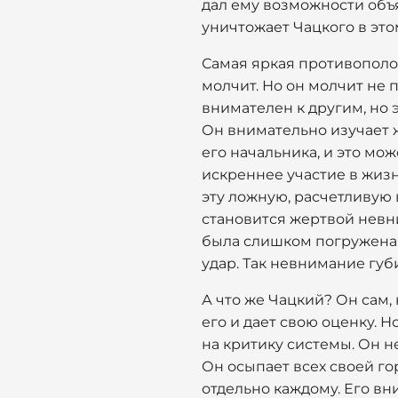
дал ему возможности объ
уничтожает Чацкого в это
Самая яркая противополож
молчит. Но он молчит не п
внимателен к другим, но 
Он внимательно изучает ж
его начальника, и это мо
искреннее участие в жизн
эту ложную, расчетливую
становится жертвой невн
была слишком погружена в
удар. Так невнимание губи
А что же Чацкий? Он сам,
его и дает свою оценку. 
на критику системы. Он н
Он осыпает всех своей го
отдельно каждому. Его вн