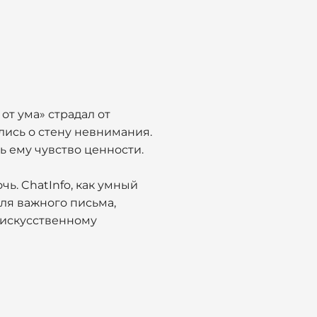
от ума» страдал от
лись о стену невнимания.
ь ему чувство ценности.
ь. ChatInfo, как умный
ля важного письма,
 искусственному