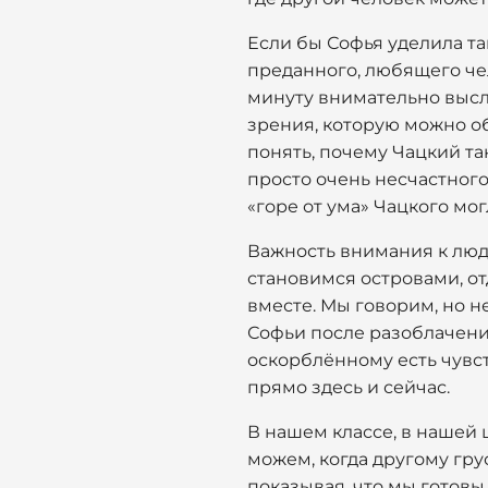
Если бы Софья уделила та
преданного, любящего чел
минуту внимательно выслу
зрения, которую можно об
понять, почему Чацкий та
просто очень несчастного
«горе от ума» Чацкого мо
Важность внимания к люд
становимся островами, о
вместе. Мы говорим, но н
Софьи после разоблачения
оскорблённому есть чувст
прямо здесь и сейчас.
В нашем классе, в нашей 
можем, когда другому грус
показывая, что мы готовы