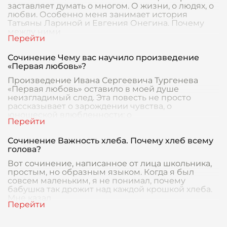
заставляет думать о многом. О жизни, о людях, о
любви. Особенно меня занимает история
Татьяны Лариной и Евгения Онегина. Почему
между ними
Сочинение Чему вас научило произведение
«Первая любовь»?
Произведение Ивана Сергеевича Тургенева
«Первая любовь» оставило в моей душе
неизгладимый след. Эта повесть не просто
рассказывает о зарождении чувства, о
юношеской влюбленности; о
Сочинение Важность хлеба. Почему хлеб всему
голова?
Вот сочинение, написанное от лица школьника,
простым, но образным языком. Когда я был
совсем маленьким, я не понимал, почему
бабушка так дрожит над каждой крошкой хлеба.
Мне казал