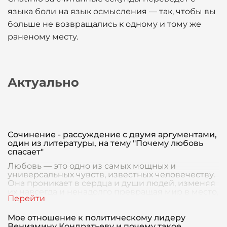
языка боли на язык осмысления — так, чтобы вы
больше не возвращались к одному и тому же
раненому месту.
Актуально
Сочинение - рассуждение с двумя аргументами,
один из литературы, на тему "Почему любовь
спасает"
Любовь — это одно из самых мощных и
универсальных чувств, известных человечеству.
Она проникает в сердца и души людей, изменяя
их навсегда и ненадолго превращая мир в место,
преисп
Мое отношение к политическому лидеру
Вениамину Кондратьеву и почему такое