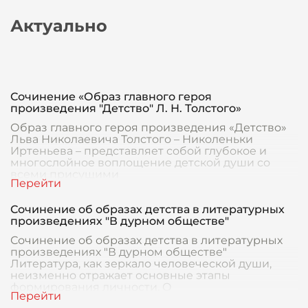
Актуально
Сочинение «Образ главного героя
произведения "Детство" Л. Н. Толстого»
Образ главного героя произведения «Детство»
Льва Николаевича Толстого – Николеньки
Иртеньева – представляет собой глубокое и
многослойное воплощение детской души со
всеми присущими
Сочинение об образах детства в литературных
произведениях "В дурном обществе"
Сочинение об образах детства в литературных
произведениях "В дурном обществе"
Литература, как зеркало человеческой души,
неизменно отражает основные этапы
формирования личности. О