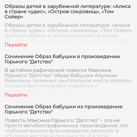
Образы детей в зарубежной литературе: «Алиса
в стране чудес», «Остров сокровищ», «Том
Сойер»
Образы детей в зарубежной литературе: «Алиса
в стране чудес», «Остров сокровищ», «Том Сойер»
Детские образы в литературе долгое время
служили объектом интереса не только читателей
Сочинение Образ бабушки в произведении
Горького "Детство"
В автобиографической повести Максима
Горького "Детство" образ бабушки Акулины
Ивановны занимает центральное место, являясь
олицетворением добра, мудрости и
неиссякаемой любви. Имен
Сочинение Образ бабушки из произведения
Горького "Детство"
Повесть Максима Горького "Детство" – это не
просто автобиографическое произведение, это
глубокий анализ формирования личности в
условиях жестокой реальности. И в этом