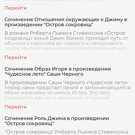
мрачном мире,
Сочинение Отношения окружающих к Джиму в
произведении "Остров сокровищ"
В романе Роберта Льюиса Стивенсона «Остров
сокровищ» юный Джим Хокинс проходит путь от
обычного мальчика до смелого и находчивого
героя. На протяжении всего повествования его
окруж
Сочинение Образ Игоря в произведении
"Чудесное лето" Саши Черного
В произведении Саши Черного «Чудесное лето»
перед нами предстает яркий и запоминающийся
образ мальчика по имени Игорь. Это лето
становится для него временем открытий,
взросления и
Сочинение Роль Джима в произведении
"Остров сокровищ"
"Остров сокровищ" Роберта Льюиса Стивенсона