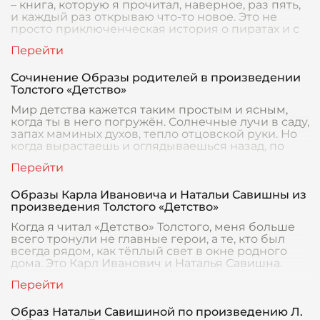
– книга, которую я прочитал, наверное, раз пять,
и каждый раз открываю что-то новое. Это не
просто приключенческая история о пиратах и с
Сочинение Образы родителей в произведении
Толстого «Детство»
Мир детства кажется таким простым и ясным,
когда ты в него погружён. Солнечные лучи в саду,
запах маминых духов, тепло отцовской руки. Но
когда вырастаешь и оглядываешься назад, по
Образы Карла Ивановича и Натальи Савишны из
произведения Толстого «Детство»
Когда я читал «Детство» Толстого, меня больше
всего тронули не главные герои, а те, кто был
всегда рядом, как тёплый свет в окне родного
дома. Это Карл Иванович и Наталья Савишна.
Образ Натальи Савишиной по произведению Л.