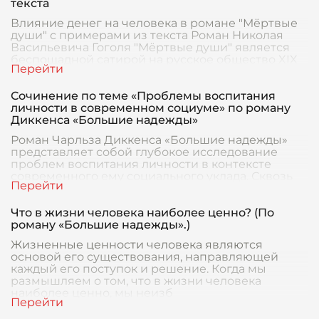
текста
Влияние денег на человека в романе "Мёртвые
души" с примерами из текста Роман Николая
Васильевича Гоголя "Мёртвые души" является
беспощадной сатирой на русское общество XIX
века,
Сочинение по теме «Проблемы воспитания
личности в современном социуме» по роману
Диккенса «Большие надежды»
Роман Чарльза Диккенса «Большие надежды»
представляет собой глубокое исследование
проблем воспитания личности в контексте
современного ему социального уклада. Сквозь
призму судьбы
Что в жизни человека наиболее ценно? (По
роману «Большие надежды».)
Жизненные ценности человека являются
основой его существования, направляющей
каждый его поступок и решение. Когда мы
размышляем о том, что в жизни человека
наиболее ценно, мы неизб