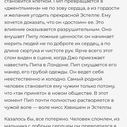
становится клеткой. Пип превращается в
«джентльмена» не по зову сердца, а из гордости
и желания угодить прекрасной Эстелле. Ему
хочется доказать, что он «достоин» ее. Это
влияние оказывается разрушительным. Оно
внушает Пипу ложные ценности: он начинает
мерить людей не по доброте их сердец, а по
длине сюртука и чистоте рук. Ярче всего этот
слом виден в сцене, когда Джо приезжает
навестить Пипа в Лондоне. Пип смущается его
манер, его грубой одежды. Он ведет себя
неестественно и холодно. Самый родной
человек становится ему чужим только потому,
что «так принято» в новом обществе. В этот
момент Пип почти полностью растворяется в
чужой воле — воле мисс Хэвишем и Эстеллы.
Казалось бы, все потеряно. Человек сломлен, из
мальчика с добрым сердцем он превратился в