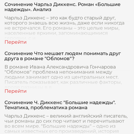
Сочинение Чарльз Диккенс. Роман «Большие
надежды». Анализ
Чарльз Диккенс – это как будто старый друг,
которого знаешь всю жизнь, даже если никогда
не встречался. Его романы – это целые миры,
населенные яркими, запоминающимися
героями, с и
Сочинение Что мешает людям понимать друг
друга в романе "Обломов"?
В романе Ивана Александровича Гончарова
"Обломов" проблема непонимания между
людьми занимает одно из центральных мест.
Писатель показывает, как различные факторы,
вроде разницы в в
Сочинение Ч. Диккенс "Большие надежды".
Тематика, проблематика романа
Чарльз Диккенс – великий английский писатель,
чьи романы до сих пор читают и перечитывают
во всем мире. "Большие надежды" – одно из
самых известных его произведений, история