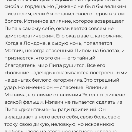
сноба и гордеца. Но Диккенс не был бы великим
писателем, если бы оставил своего героя в этом
болоте. Истинное влияние, которое возвращает
Пипа к самому себе, оказывается совсем не
аристократическим. Его оказывает... каторжник.
Когда в Лондоне, в сырую ночь, появляется
Мэгвич, некогда спасенный Пипом на болотах, и
признается, что это он — его тайный
благодетель, мир Пипа рушится. Все его
«большие надежды» оказываются построенными
на деньгах беглого каторжника. Это страшный
удар. Но именно он — спасение. Влияние
Мэгвича, в отличие от влияния Эстеллы, лишено
всякой фальши. Мэгвич не пытается сделать из
Пипа «джентльмена» ради приличий. Он
вкладывает в него всего себя, свою боль, свою
тоску, свою дикую, неловкую, но искреннюю
любовь. Глядя на этого несчастного человека,