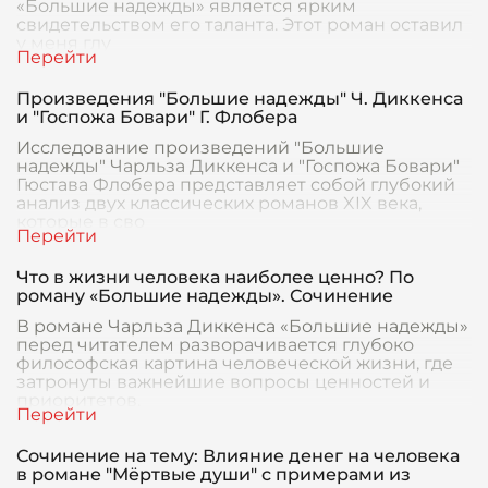
«Большие надежды» является ярким
свидетельством его таланта. Этот роман оставил
у меня глу
Произведения "Большие надежды" Ч. Диккенса
и "Госпожа Бовари" Г. Флобера
Исследование произведений "Большие
надежды" Чарльза Диккенса и "Госпожа Бовари"
Гюстава Флобера представляет собой глубокий
анализ двух классических романов XIX века,
которые в сво
Что в жизни человека наиболее ценно? По
роману «Большие надежды». Сочинение
В романе Чарльза Диккенса «Большие надежды»
перед читателем разворачивается глубоко
философская картина человеческой жизни, где
затронуты важнейшие вопросы ценностей и
приоритетов.
Сочинение на тему: Влияние денег на человека
в романе "Мёртвые души" с примерами из