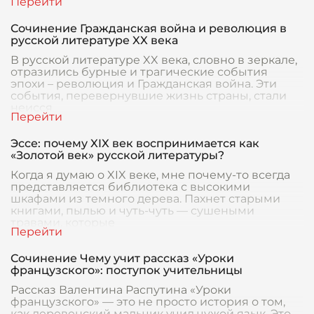
Сочинение Гражданская война и революция в
русской литературе XX века
В русской литературе XX века, словно в зеркале,
отразились бурные и трагические события
эпохи – революция и Гражданская война. Эти
события, перевернувшие жизнь страны, стали
неисся
Эссе: почему XIX век воспринимается как
«Золотой век» русской литературы?
Когда я думаю о XIX веке, мне почему-то всегда
представляется библиотека с высокими
шкафами из темного дерева. Пахнет старыми
книгами, пылью и чуть-чуть — сушеными
травами, которые
Сочинение Чему учит рассказ «Уроки
французского»: поступок учительницы
Рассказ Валентина Распутина «Уроки
французского» — это не просто история о том,
как деревенский мальчик учил чужой язык. Это