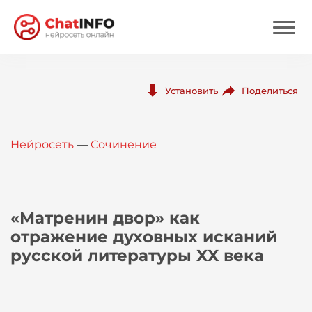
Нейросеть
Поделиться
Установить
Цены
Нейросеть
—
Сочинение
Вход
Вход с Telegram
«Матренин двор» как
отражение духовных исканий
русской литературы XX века