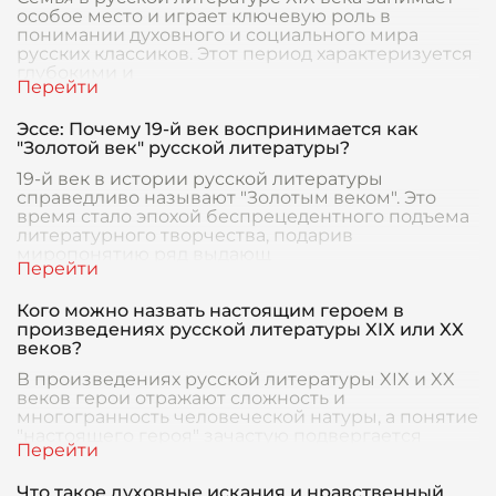
особое место и играет ключевую роль в
понимании духовного и социального мира
русских классиков. Этот период характеризуется
глубокими и
Эссе: Почему 19-й век воспринимается как
"Золотой век" русской литературы?
19-й век в истории русской литературы
справедливо называют "Золотым веком". Это
время стало эпохой беспрецедентного подъема
литературного творчества, подарив
миропонятию ряд выдающ
Кого можно назвать настоящим героем в
произведениях русской литературы XIX или XX
веков?
В произведениях русской литературы XIX и XX
веков герои отражают сложность и
многогранность человеческой натуры, а понятие
"настоящего героя" зачастую подвергается
глубокому анализ
Что такое духовные искания и нравственный