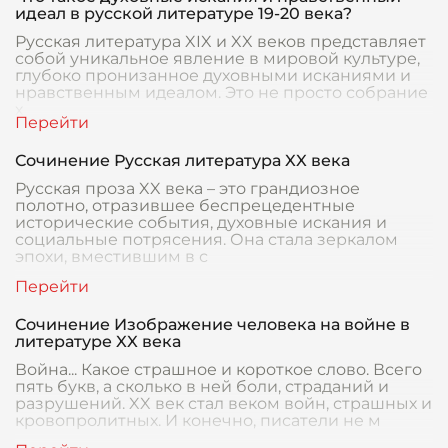
идеал в русской литературе 19-20 века?
Русская литература XIX и XX веков представляет
собой уникальное явление в мировой культуре,
глубоко пронизанное духовными исканиями и
нравственным идеалом. Это не просто собрание
х
Сочинение Русская литература XX века
Русская проза XX века – это грандиозное
полотно, отразившее беспрецедентные
исторические события, духовные искания и
социальные потрясения. Она стала зеркалом
эпохи, вместившим в с
Сочинение Изображение человека на войне в
литературе XX века
Война... Какое страшное и короткое слово. Всего
пять букв, а сколько в ней боли, страданий и
разрушений. XX век стал веком войн, страшных и
кровопролитных. И конечно, писатели не м