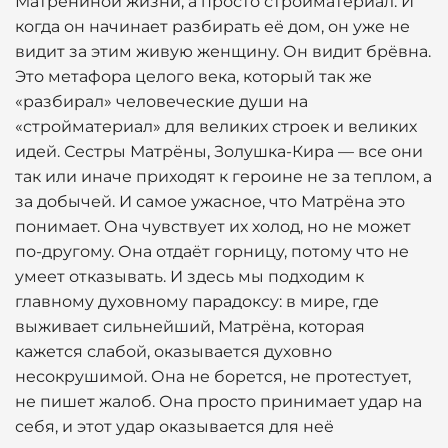
Матрёниной жизни, а просто стройматериал. И
когда он начинает разбирать её дом, он уже не
видит за этим живую женщину. Он видит брёвна.
Это метафора целого века, который так же
«разбирал» человеческие души на
«стройматериал» для великих строек и великих
идей. Сестры Матрёны, Золушка-Кира — все они
так или иначе приходят к героине не за теплом, а
за добычей. И самое ужасное, что Матрёна это
понимает. Она чувствует их холод, но не может
по-другому. Она отдаёт горницу, потому что не
умеет отказывать. И здесь мы подходим к
главному духовному парадоксу: в мире, где
выживает сильнейший, Матрёна, которая
кажется слабой, оказывается духовно
несокрушимой. Она не борется, не протестует,
не пишет жалоб. Она просто принимает удар на
себя, и этот удар оказывается для неё