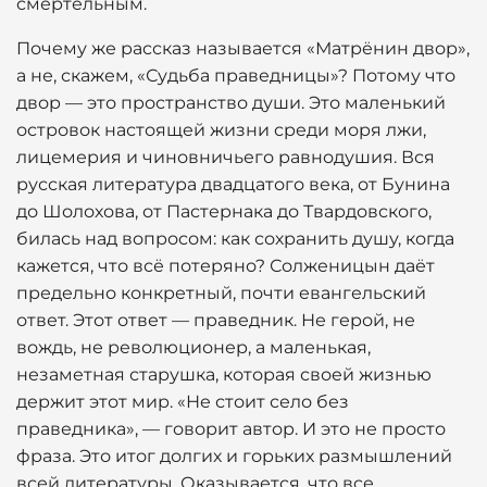
смертельным.
Почему же рассказ называется «Матрёнин двор»,
а не, скажем, «Судьба праведницы»? Потому что
двор — это пространство души. Это маленький
островок настоящей жизни среди моря лжи,
лицемерия и чиновничьего равнодушия. Вся
русская литература двадцатого века, от Бунина
до Шолохова, от Пастернака до Твардовского,
билась над вопросом: как сохранить душу, когда
кажется, что всё потеряно? Солженицын даёт
предельно конкретный, почти евангельский
ответ. Этот ответ — праведник. Не герой, не
вождь, не революционер, а маленькая,
незаметная старушка, которая своей жизнью
держит этот мир. «Не стоит село без
праведника», — говорит автор. И это не просто
фраза. Это итог долгих и горьких размышлений
всей литературы. Оказывается, что все