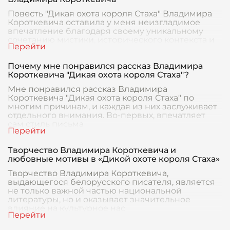
Повесть "Дикая охота короля Стаха" Владимира
Короткевича оставила у меня неизгладимое
впечатление благодаря своему уникальному
сочетанию мистики, исторического контекста и
глубоких
Почему мне понравился рассказ Владимира
Короткевича "Дикая охота короля Стаха"?
Мне понравился рассказ Владимира
Короткевича "Дикая охота короля Стаха" по
многим причинам, и каждая из них заслуживает
отдельного внимания. Во-первых, впечатляет
сам стиль письма
Творчество Владимира Короткевича и
любовные мотивы в «Дикой охоте короля Стаха»
Творчество Владимира Короткевича,
выдающегося белорусского писателя, является
не только важной частью национальной
литературы, но и оказывает значительное
влияние на культурное нас