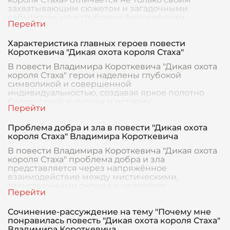
захватывающим сюжетом и загадочными
событиями, но и глубоким философским
содержанием, в частност
Характеристика главных героев повести
Короткевича "Дикая охота короля Стаха"
В повести Владимира Короткевича "Дикая охота
короля Стаха" герои наделены глубокой
символикой и совершенной
индивидуальностью, создавая яркое полотно
белорусской культуры и историч
Проблема добра и зла в повести "Дикая охота
короля Стаха" Владимира Короткевича
В повести Владимира Короткевича "Дикая охота
короля Стаха" проблема добра и зла
представляется через напряжённое
взаимодействие между мистическими,
таинственными силами и человечес
Сочинение-рассуждение на тему "Почему мне
понравилась повесть "Дикая охота короля Стаха"
Владимира Короткевича