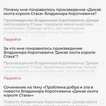
Почему мне понравилось произведение «Дикая
охота короля Стаха» Владимира Короткевича?
Произведение Владимира Короткевича «Дикая
охота короля Стаха» поразило меня многими
аспектами. Прежде всего, это мастерски
созданная атмосфера таинственности и
мистицизма, которой
За что мне понравилось произведение
Владимира Короткевича "Дикая охота короля
Стаха"?
Произведение Владимира Короткевича "Дикая
охота короля Стаха" привлекло меня не только
своим необычным названием, но и глубиной
повествования, которое погружает читателя в
атмосфер
Сочинение на тему «Проблема добра и зла в
повести Владимира Короткевича «Дикая охота
короля Стаха»»
Повесть Владимира Короткевича «Дикая охота
короля Стаха» отличается не только своим