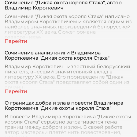
Сочинение "Дикая охота короля Стаха", автор
Владимир Короткевич
Сочинение "Дикая охота короля Стаха" написано
Владимиром Короткевичем и является одним из
наиболее значимых произведений белорусской
литературы XX века. Сюжет романа
разворачивае
Сочинение анализ книги Владимира
Короткевича "Дикая охота короля Стаха"
Владимир Короткевич - известный белорусский
писатель, внесший значительный вклад в
литературу XX века. Его произведение "Дикая
охота короля Стаха" представляет собой один из
ярчайш
О границах добра и зла в повести Владимира
Короткевича "Дикие охоты короля Стаха"
В повести Владимира Короткевича "Дикие охоты
короля Стаха" серьёзно затрагивается тема
границ между добром и злом. В своей работе
автор мастерски плетёт нить повествования,