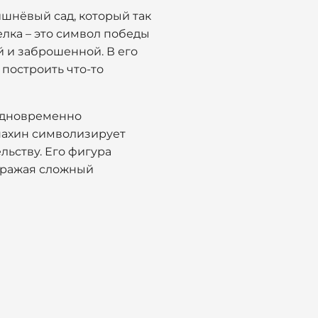
ишнёвый сад, который так
елка – это символ победы
й и заброшенной. В его
 построить что-то
 одновременно
пахин символизирует
ьству. Его фигура
отражая сложный