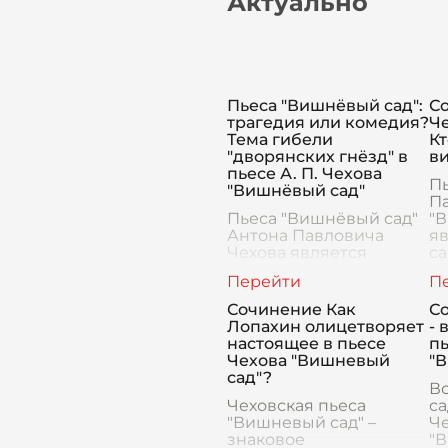
Актуально
Пьеса "Вишнёвый сад":
С
трагедия или комедия?
Ч
Тема гибели
Кт
"дворянских гнёзд" в
в
пьесе А. П. Чехова
П
"Вишнёвый сад"
П
Пьеса "Вишнёвый сад"
"
Антона Павловича
яв
Чехова является
са
многослойным
м
произведением,
п
объединяющим в себе
ли
Сочинение Как
С
элементы как трагедии,
со
Лопахин олицетворяет
- 
так и комедии, что
к
настоящее в пьесе
пь
делает её уникальной и
ж
Чехова "Вишневый
"
сложной для о
сад"?
В
Чеховская пьеса
са
"Вишневый сад" –
Че
знаковое
"