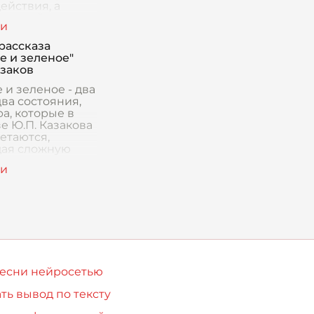
ействия, а
ранный и
й символ,
зывающий все
рассказа
едение. Он
е и зеленое"
ся отражением
азаков
 и зеленое - два
два состояния,
а, которые в
е Ю.П. Казакова
етаются,
ая сложную
у человеческих
 и переживаний.
ых строк
песни нейросетью
ть вывод по тексту