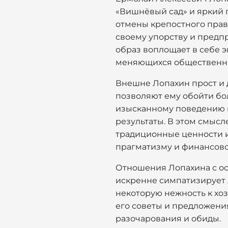
«Вишнёвый сад» и яркий 
отмены крепостного права
своему упорству и предпр
образ воплощает в себе э
меняющихся общественны
Внешне Лопахин прост и 
позволяют ему обойти бол
изысканному поведению и
результаты. В этом смыс
традиционные ценности и
прагматизму и финансово
Отношения Лопахина с ос
искренне симпатизирует 
некоторую нежность к хоз
его советы и предложени
разочарования и обиды.