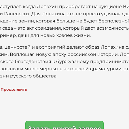
аступает, когда Лопахин приобретает на аукционе В
и Раневских. Для Лопахина это не просто удачная сд
ждение земли, которая больше не будет бесполезно
 сада – это акт созидания, который даст возможность
ример, дачи для новых хозяев жизни.
в, ценностей и восприятий делают образ Лопахина
им. Воплощая новую эпоху российской истории, Ло
еского благоденствия к буржуазному предпринимател
 сложных и многомерных в чеховской драматургии, 
ни русского общества.
Продолжить
Задать другой запрос