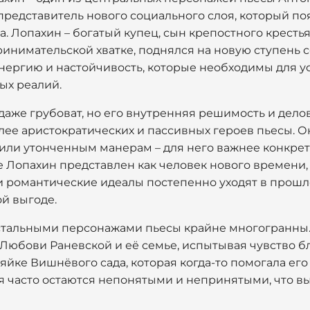
представитель нового социального слоя, который по
. Лопахин – богатый купец, сын крепостного кресть
инимательской хватке, поднялся на новую ступень 
нергию и настойчивость, которые необходимы для у
х реалий.
даже грубоват, но его внутренняя решимость и дело
ее аристократических и пассивных героев пьесы. О
ли утонченным манерам – для него важнее конкрет
ле Лопахин представлен как человек нового времени
 романтические идеалы постепенно уходят в прошло
й выгоде.
тальными персонажами пьесы крайне многогранны. 
Любови Раневской и её семье, испытывая чувство б
яйке Вишнёвого сада, которая когда-то помогала его 
я часто остаются непонятыми и непринятыми, что вы