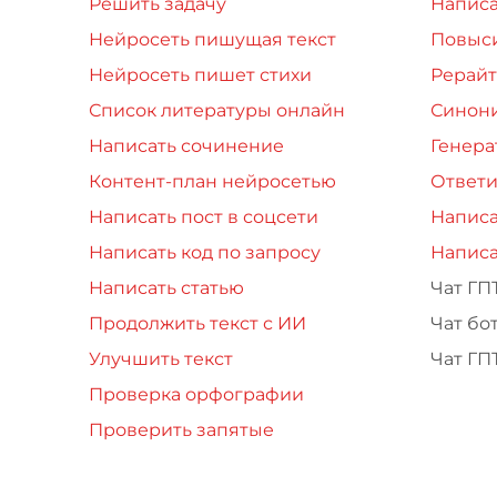
Решить задачу
Написа
Нейросеть пишущая текст
Повыси
Нейросеть пишет стихи
Рерайт
Список литературы онлайн
Синон
Написать сочинение
Генера
Контент-план нейросетью
Ответи
Написать пост в соцсети
Написа
Написать код по запросу
Написа
Написать статью
Чат ГП
Продолжить текст с ИИ
Чат бо
Улучшить текст
Чат ГП
Проверка орфографии
Проверить запятые