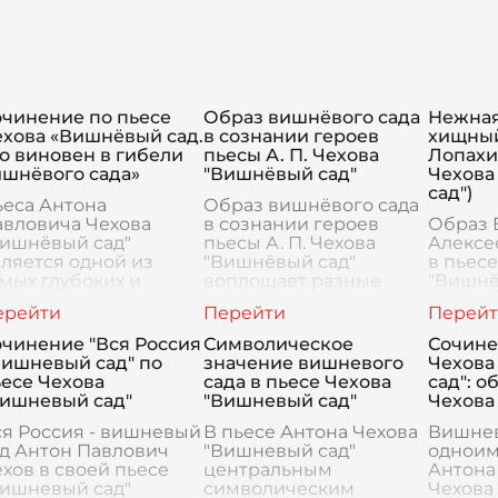
очинение по пьесе
Образ вишнёвого сада
Нежная
ехова «Вишнёвый сад.
в сознании героев
хищный
о виновен в гибели
пьесы А. П. Чехова
Лопахин
ишнёвого сада»
"Вишнёвый сад"
Чехова
сад")
ьеса Антона
Образ вишнёвого сада
авловича Чехова
в сознании героев
Образ 
Вишнёвый сад"
пьесы А. П. Чехова
Алексе
ляется одной из
"Вишнёвый сад"
в пьесе
мых глубоких и
воплощает разные
"Вишнё
ногослойных
аспекты их
являет
роизведений русской
внутреннего мира и
наибол
тературы. В ней
жизненных ценностей.
многог
очинение "Вся Россия
Символическое
Сочине
четаются трагедия и
Для Любови
значим
вишневый сад" по
значение вишневого
Чехова
омедия человеческой
Андреевны Раневской
это пер
есе Чехова
сада в пьесе Чехова
сад": о
изни
вишнёвый
натуре 
Вишневый сад"
"Вишневый сад"
Чехова
перепл
ся Россия - вишневый
В пьесе Антона Чехова
Вишнев
д Антон Павлович
"Вишневый сад"
одноим
хов в своей пьесе
центральным
Антона
Вишневый сад"
символическим
Чехова 