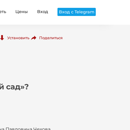
еть
Цены
Вход
Вход с Telegram
Поделиться
Установить
й сад»?
на Павловича Чехова