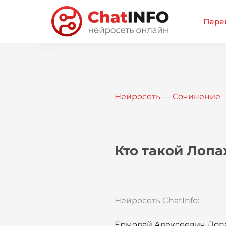
Перей
Нейросеть
—
Сочинение
Кто такой Лопа
Нейросеть ChatInfo:
Ермолай Алексеевич Лопа