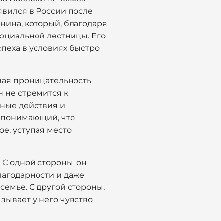
явился в России после
янина, который, благодаря
социальной лестницы. Его
спеха в условиях быстро
вая проницательность
н не стремится к
ные действия и
, понимающий, что
е, уступая место
С одной стороны, он
лагодарности и даже
семье. С другой стороны,
зывает у него чувство