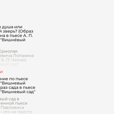
 душа или
 зверь? (Образ
а в пьесе А. П.
 "Вишнёвый
Ермолая
евича Лопахина
 А. П. Чехова
вый сад"
ся одним из
ее
ранных и
ние по пьесе
ых. Лопахин —
 "Вишневый
сонаж, в чьей
браз сада в пьесе
и поступках
 "Вишневый сад"
е
ый сад в
енной пьесе
 Павловича
– это не просто