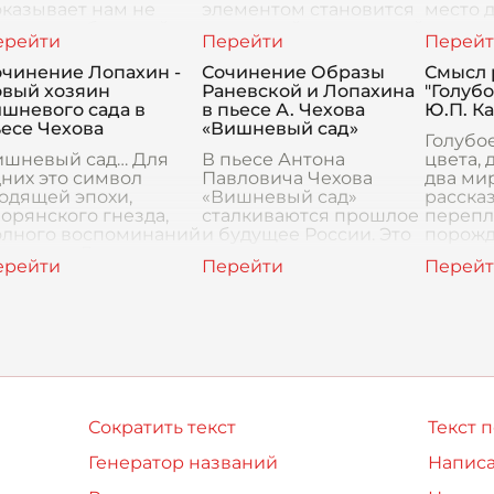
казывает нам не
элементом становится
место д
лько судьбу одной
вишневый сад, который
многог
орянской семьи в
наполняется глубоким
сложны
редреволюционной
смыслом и значением
прони
очинение Лопахин -
Сочинение Образы
Смысл 
ссии, но и передает
для каждого
произв
овый хозяин
Раневской и Лопахина
"Голубо
имвол
персонажа. Этот сад с
являет
шневого сада в
в пьесе А. Чехова
Ю.П. К
ухо
есе Чехова
«Вишневый сад»
Голубое
ишневый сад… Для
В пьесе Антона
цвета, 
них это символ
Павловича Чехова
два мир
одящей эпохи,
«Вишневый сад»
рассказ
орянского гнезда,
сталкиваются прошлое
перепл
олного воспоминаний
и будущее России. Это
порожд
красоты. Для других –
история о том, как
палитр
осто земля, которую
уходит старый мир с
чувств
ожно выгодно
его красотой и
С перв
одать и построить
наивностью, а на его
чи. В
место приходит
Сократить текст
Текст 
Генератор названий
Написа