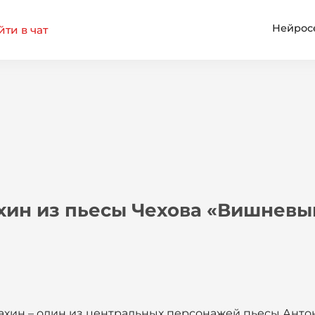
Нейрос
ти в чат
хин из пьесы Чехова «Вишневы
хин – один из центральных персонажей пьесы Анто