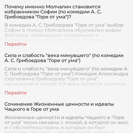
Почему именно Молчалин становится
избранником Софии (по комедии А. С.
Грибоедова "Горе от ума")?
В комедии А. С. Грибоедова "Горе от ума" выбор
Софии в пользу Молчалина обусловлен рядом
факторов, отражающих социальные и
внутренние конфликты эпохи. Молчалин,
несмотря на свою вн
Сила и слабость "века минувшего" (по комедии
А. С. Грибоедова "Горе от ума")
Сила и слабость "века минувшего" (по комедии А.
С. Грибоедова "Горе от ума") Комедия Александра
Сергеевича Грибоедова "Горе от ума",
написанная в начале XIX века, остается значимы
Сочинение Жизненные ценности и идеалы
Чацкого в Горе от ума
Жизненные ценности и идеалы Чацкого в "Горе
от ума" тесно связаны с эпохой, в которой он жил,
и с обстоятельствами, в которые он был
погружен. Чацкий — это персонаж, который