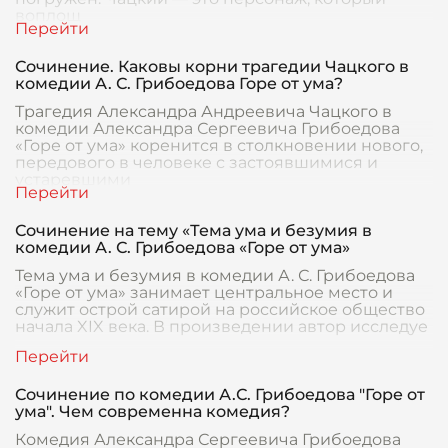
воплощ
Сочинение. Каковы корни трагедии Чацкого в
комедии А. С. Грибоедова Горе от ума?
Трагедия Александра Андреевича Чацкого в
комедии Александра Сергеевича Грибоедова
«Горе от ума» коренится в столкновении нового,
передового в человеке с застоявшимися и
устаревшими
Сочинение на тему «Тема ума и безумия в
комедии А. С. Грибоедова «Горе от ума»
Тема ума и безумия в комедии А. С. Грибоедова
«Горе от ума» занимает центральное место и
служит острой сатирой на российское общество
начала XIX века. В произведении автор исследуе
Сочинение по комедии А.С. Грибоедова "Горе от
ума". Чем современна комедия?
Комедия Александра Сергеевича Грибоедова