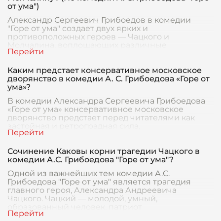
от ума")
Александр Сергеевич Грибоедов в комедии
"Горе от ума" создает двух ярких и
противоположных героев — Чацкого и
Молчалина, воплощающих различные
мировоззренческие подходы и нравствен
Каким предстает консервативное московское
дворянство в комедии А. С. Грибоедова «Горе от
ума»?
В комедии Александра Сергеевича Грибоедова
«Горе от ума» консервативное московское
дворянство предстает перед читателями как
застойная и ретроградная сила,
сопротивляющаяся любым и
Сочинение Каковы корни трагедии Чацкого в
комедии А.С. Грибоедова "Горе от ума"?
Одной из важнейших тем комедии А.С.
Грибоедова "Горе от ума" является трагедия
главного героя, Александра Андреевича
Чацкого. Чацкий — молодой, умный,
образованный человек, патриот