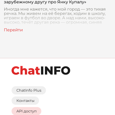
зарубежному другу про Янку Купалу»
Иногда мне кажется, что мой город — это тихая
речка. Мы живем на её берегах, ходим в школу,
играем в футбол во дворе. А над нами, высоко-
высоко, течёт другая река — огромная, синяя
ChatInfo Plus
Контакты
API доступ