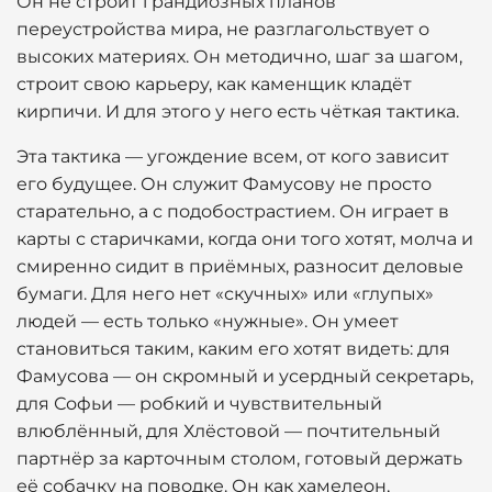
Он не строит грандиозных планов
переустройства мира, не разглагольствует о
высоких материях. Он методично, шаг за шагом,
строит свою карьеру, как каменщик кладёт
кирпичи. И для этого у него есть чёткая тактика.
Эта тактика — угождение всем, от кого зависит
его будущее. Он служит Фамусову не просто
старательно, а с подобострастием. Он играет в
карты с старичками, когда они того хотят, молча и
смиренно сидит в приёмных, разносит деловые
бумаги. Для него нет «скучных» или «глупых»
людей — есть только «нужные». Он умеет
становиться таким, каким его хотят видеть: для
Фамусова — он скромный и усердный секретарь,
для Софьи — робкий и чувствительный
влюблённый, для Хлёстовой — почтительный
партнёр за карточным столом, готовый держать
её собачку на поводке. Он как хамелеон,