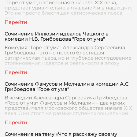
"Горе от ума", написанная в начале XIX века,
предстает удивительно актуальной и в наши дни.
Это не просто блестящая сатирическая пьеса,
рис
Сочинение Иллюзии идеалов Чацкого в
комедии Н.В. Грибоедова "Горе от ума"
Комедия "Горе от ума" Александра Сергеевича
Грибоедова – это не просто блестящая
сатирическая пьеса, но и глубокое исследование
столкновения идеалов и реальности в эпоху
перемен. Ц
Сочинение Фамусов и Молчалин в комедии А.С.
Грибоедова "Горе от ума"
В комедии Александра Сергеевича Грибоедова
«Горе от ума» Фамусов и Молчалин – два ярких
представителя московского общества начала XIX
века. Они стоят на разных ступенях социальной
Сочинение на тему «Что я расскажу своему