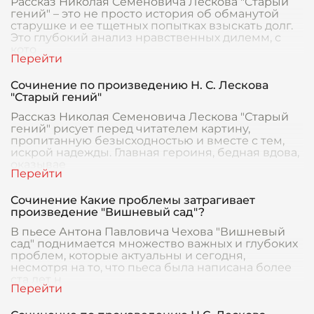
Рассказ Николая Семеновича Лескова "Старый
гений" – это не просто история об обманутой
старушке и ее тщетных попытках взыскать долг.
Это глубокий анализ нравственных дилемм, с
кото
Сочинение по произведению Н. С. Лескова
"Старый гений"
Рассказ Николая Семеновича Лескова "Старый
гений" рисует перед читателем картину,
пропитанную безысходностью и вместе с тем,
искрой надежды. Главная героиня, бедная вдова,
оказывае
Сочинение Какие проблемы затрагивает
произведение "Вишневый сад"?
В пьесе Антона Павловича Чехова "Вишневый
сад" поднимается множество важных и глубоких
проблем, которые актуальны и сегодня,
несмотря на то, что пьеса была написана более
ста лет н