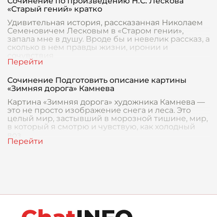
Сочинение по произведению Н.С. Лескова
«Старый гений» кратко
Удивительная история, рассказанная Николаем
Семеновичем Лесковым в «Старом гении»,
запала мне в душу. Вроде бы и невелик рассказ, а
сколько в нем правды жизни, иронии и
сочувствия
Сочинение Подготовить описание картины
«Зимняя дорога» Камнева
Картина «Зимняя дорога» художника Камнева —
это не просто изображение снега и леса. Это
целый мир, застывший в морозной тишине, мир,
в который я смотрю и чувствую, как холодный
воз