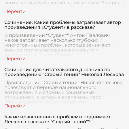
эпохи, так и для более поздних времен. В первую
оче
Сочинение: Какие проблемы затрагивает автор
произведения «Студент» в рассказе?
В произведении "Студент" Антон Павлович
Чехов затрагивает несколько глубоких и
многогранных проблем, которые занимают
важное место в человеческом опыте и
литературе в целом. Одной
Сочинение для читательского дневника по
произведению "Старый гений" Николая Лескова
Произведение "Старый гений" Николая Лескова
повествует о периоде национального
возрождения и сложных социальных
отношениях, в которые вовлечены герои.
Главным действующим лицом явл
Какие нравственные проблемы поднимает
Лесков в рассказе "Старый гений"?