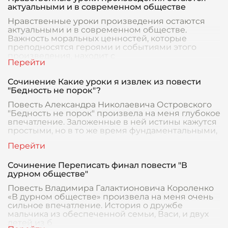
актуальными и в современном обществе
Нравственные уроки произведения остаются
актуальными и в современном обществе.
Важность моральных ценностей, которые
преподносятся героями и событиями этого
произведения, находит с
Сочинение Какие уроки я извлек из повести
"Бедность не порок"?
Повесть Александра Николаевича Островского
"Бедность не порок" произвела на меня глубокое
впечатление. Заложенные в ней истины кажутся
простыми, но в то же время фундаментальными,
Сочинение Переписать финал повести "В
дурном обществе"
Повесть Владимира Галактионовича Короленко
«В дурном обществе» произвела на меня очень
сильное впечатление. История о дружбе
мальчика из обеспеченной семьи, Васи, и двух
детей из б