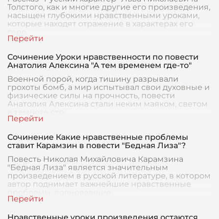
Толстого, как и многие другие его произведения,
насыщен глубокими нравственными уроками,
которые находят отражение в характерах его
геро
Сочинение Уроки нравственности по повести
Анатолия Алексина "А тем временем где-то"
Военной порой, когда тишину разрывали
грохоты бомб, а мир испытывал свои духовные и
физические силы на прочность, повести
Анатолия Алексина стали неким маяком, светом
в темноте стр
Сочинение Какие нравственные проблемы
ставит Карамзин в повести "Бедная Лиза"?
Повесть Николая Михайловича Карамзина
"Бедная Лиза" является значительным
произведением в русской литературе, в котором
автор поднимает важнейшие нравственные
проблемы, волновавшие
Нравственные уроки произведения остаются