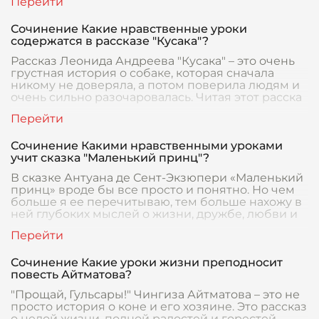
Сочинение Какие нравственные уроки
содержатся в рассказе "Кусака"?
Рассказ Леонида Андреева "Кусака" – это очень
грустная история о собаке, которая сначала
никому не доверяла, а потом поверила людям и
очень сильно разочаровалась. Читая этот расска
Сочинение Какими нравственными уроками
учит сказка "Маленький принц"?
В сказке Антуана де Сент-Экзюпери «Маленький
принц» вроде бы все просто и понятно. Но чем
больше я ее перечитываю, тем больше нахожу в
ней глубоких мыслей о жизни, дружбе, любви и
Сочинение Какие уроки жизни преподносит
повесть Айтматова?
"Прощай, Гульсары!" Чингиза Айтматова – это не
просто история о коне и его хозяине. Это рассказ
о целой жизни, полной радостей и горестей,