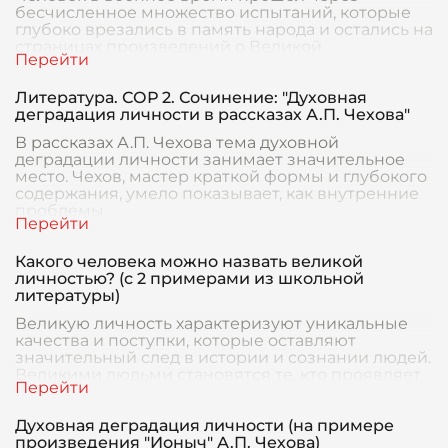
бесчисленное множество испытаний, которые
глубоко врезались в память народа и остались на
страницах произведений о Великой
Отечественной войне.
Литература. СОР 2. Сочинение: "Духовная
деградация личности в рассказах А.П. Чехова"
В рассказах А.П. Чехова тема духовной
деградации личности занимает значительное
место. Чехов, мастер краткой формы и глубокого
содержания, умело показывает, как внутренние
проблемы
Какого человека можно назвать великой
личностью? (с 2 примерами из школьной
литературы)
Великую личность характеризуют уникальные
качества и поступки, которые оставляют
значительный след в истории и сознании людей.
Великими людьми становятся те, кто проявляет
исключит
Духовная деградация личности (на примере
произведения "Ионыч" А.П. Чехова)