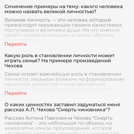
Сочинение примеры на тему: какого человека
можно назвать великой личностью?
Великая личность — это человек, который
превосходит окружающих своими качествами,
поступками и величием души. Но что именно
делает человека великим, и каким образом
можно достичь э
Какую роль в становлении личности может
играть семья? На примере произведений
Чехова
Семья играет важнейшую роль в становлении
личности, оказывая влияние на формирование
характера, ценностей и мировоззрения
человека. Семейные отношения и условия, в
которых растет р
О каких ценностях заставил задуматься меня
рассказ А.П. Чехова "Смерть чиновника"?
Рассказ Антона Павловича Чехова "Смерть
чиновника" – это небольшое по объему, но
невероятно емкое произведение, которое
заставляет читателя задуматься о множестве