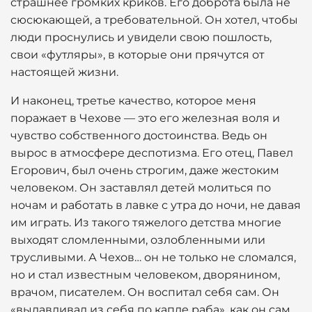
страшнее громких криков. Его доброта была не
сюсюкающей, а требовательной. Он хотел, чтобы
люди проснулись и увидели свою пошлость,
свои «футляры», в которые они прячутся от
настоящей жизни.
И наконец, третье качество, которое меня
поражает в Чехове — это его железная воля и
чувство собственного достоинства. Ведь он
вырос в атмосфере деспотизма. Его отец, Павел
Егорович, был очень строгим, даже жестоким
человеком. Он заставлял детей молиться по
ночам и работать в лавке с утра до ночи, не давая
им играть. Из такого тяжелого детства многие
выходят сломленными, озлобленными или
трусливыми. А Чехов… он не только не сломался,
но и стал известным человеком, дворянином,
врачом, писателем. Он воспитал себя сам. Он
«выдавливал из себя по капле раба», как он сам