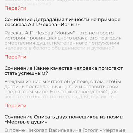
важных ценностей,
Сочинение Деградация личности на примере
рассказа А.П. Чехова «Ионыч»
Рассказ А.П. Чехова "Ионыч" – это не просто
история провинциального врача, это трагедия
омертвения души, постепенного погружения
человека в болото обыденности и духовной
пустоты. Ч
Сочинение Какие качества человека помогают
стать успешным?
Каждый из нас мечтает об успехе, о том, чтобы
достичь поставленных целей и оставить свой
след в этом мире. Но что же такое успех? Для
кого-то это богатство и слава, для других – сч
Сочинение Описать двух помещиков из поэмы
«Мертвые души»
В поэме Николая Васильевича Гоголя «Мертвые