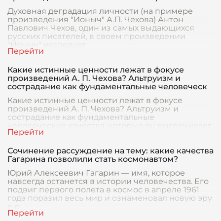
Духовная деградация личности (на примере
произведения "Ионыч" А.П. Чехова) Антон
Павлович Чехов, один из самых выдающихся
русских писателей, в своем произведении
"Ионыч" исследует
Какие истинные ценности лежат в фокусе
произведений А. П. Чехова? Альтруизм и
сострадание как фундаментальные человеческ
Какие истинные ценности лежат в фокусе
произведений А. П. Чехова? Альтруизм и
сострадание как фундаментальные
человеческие качества, которые он высвечивает
с поразительной чуткость
Сочинение рассуждение на тему: какие качества
Гагарина позволили стать космонавтом?
Юрий Алексеевич Гагарин — имя, которое
навсегда останется в истории человечества. Его
подвиг первого полета в космос в апреле 1961
года поразил весь мир и ознаменовал новую эру
в р