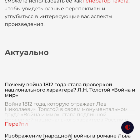
сможете использовать ее как
генератор текста
,
чтобы увидеть разные перспективы и
углубиться в интересующие вас аспекты
произведения.
Актуально
Почему война 1812 года стала проверкой
национального характера? Л.Н. Толстой «Война и
мир»
Война 1812 года, которую отражает Лев
Николаевич Толстой в своем монументальном
труде «Война и мир», стала подлинной
проверкой национального характера России и
её народа. Война с Н
Изображение [народной] войны в романе Льва