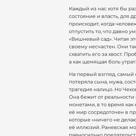
Каждый из нас хотя бы раз
состояние и власть, для д
происходит, когда челове
отпустить то, что давно 
«Вишневый сад». Читая эт
своему несчастен. Они та
схватить его за хвост. Пр
а как щемящая боль утра
На первый взгляд, самый
потеряла сына, мужа, сос
трагедия налицо. Но Чехо
Она бежит от реальности 
монетами, в то время как 
её мир сосредоточен в пр
которые «ничего не делаю
её иллюзий. Раневская мог
равносильно предательств