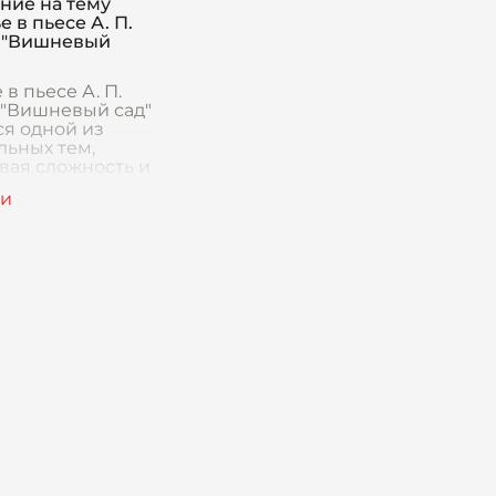
ние на тему
ости пьесы и её
е в пьесе А. П.
ности в конте
 "Вишневый
 в пьесе А. П.
 "Вишневый сад"
ся одной из
льных тем,
вая сложность и
лойность
ческого
ятия этого
. Пьеса
вает разные