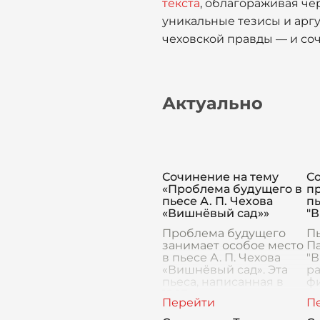
текста
, облагораживая че
уникальные тезисы и арг
чеховской правды — и соч
Актуально
Сочинение на тему
Со
«Проблема будущего в
пр
пьесе А. П. Чехова
пь
«Вишнёвый сад»»
"
Проблема будущего
П
занимает особое место
П
в пьесе А. П. Чехова
"
«Вишнёвый сад». Эта
р
пьеса, написанная в
ф
1903 году, является не
с
только
ср
художественным
м