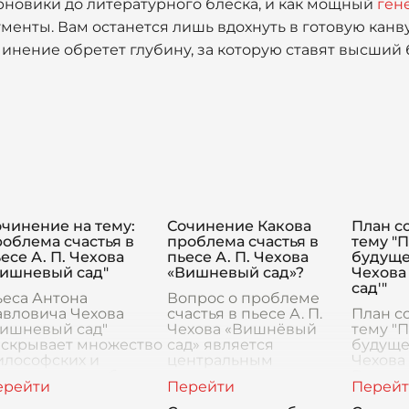
рновики до литературного блеска, и как мощный
ген
ументы. Вам останется лишь вдохнуть в готовую кан
инение обретет глубину, за которую ставят высший 
чинение на тему:
Сочинение Какова
План с
облема счастья в
проблема счастья в
тему "
есе А. П. Чехова
пьесе А. П. Чехова
будущег
Вишневый сад"
«Вишневый сад»?
Чехова
сад'"
ьеса Антона
Вопрос о проблеме
авловича Чехова
счастья в пьесе А. П.
План с
Вишневый сад"
Чехова «Вишнёвый
тему "
аскрывает множество
сад» является
будущег
илософских и
центральным
Чехова
оциальных проблем,
элементом
Введен
еди которых особое
драматургического
сочине
есто занимает
конфликта,
начать