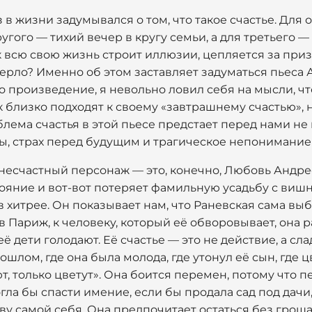
 в жизни задумывался о том, что такое счастье. Для 
ругого — тихий вечер в кругу семьи, а для третьего 
к всю свою жизнь строит иллюзии, цепляется за при
умерло? Именно об этом заставляет задуматься пьеса
о произведение, я невольно ловил себя на мысли, чт
к близко подходят к своему «завтрашнему счастью», 
облема счастья в этой пьесе предстает перед нами н
ты, страх перед будущим и трагическое непонимание
 несчастный персонаж — это, конечно, Любовь Андре
тояние и вот-вот потеряет фамильную усадьбу с виш
в хитрее. Он показывает нам, что Раневская сама выб
в Париж, к человеку, который её обворовывает, она
её дети голодают. Её счастье — это не действие, а с
ошлом, где она была молода, где утонул её сын, где
т, только цветут». Она боится перемен, потому что
ла бы спасти имение, если бы продала сад под дачи,
у самой себя. Она предпочитает остаться без гроша,