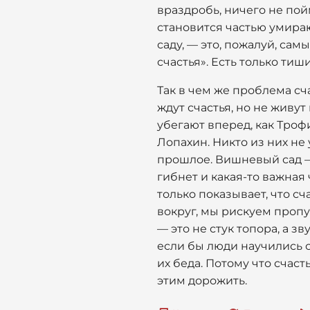
враздробь, ничего не пой
становится частью умираю
саду, — это, пожалуй, са
счастья». Есть только тиш
Так в чем же проблема сч
ждут счастья, но не живут
убегают вперед, как Троф
Лопахин. Никто из них не 
прошлое. Вишневый сад — 
гибнет и какая-то важная 
только показывает, что сч
вокруг, мы рискуем пропу
— это не стук топора, а з
если бы люди научились сл
их беда. Потому что счаст
этим дорожить.