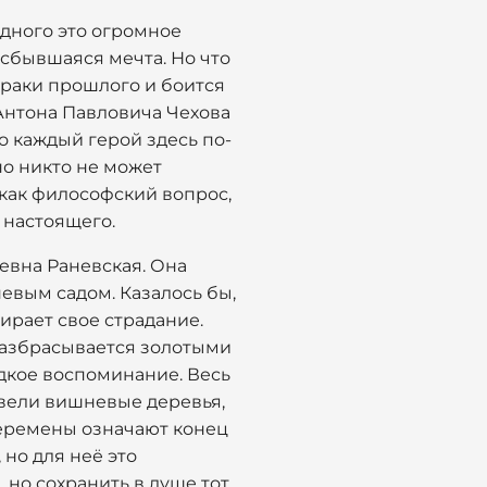
одного это огромное
— сбывшаяся мечта. Но что
зраки прошлого и боится
 Антона Павловича Чехова
о каждый герой здесь по-
но никто не может
е как философский вопрос,
 настоящего.
евна Раневская. Она
невым садом. Казалось бы,
ирает свое страдание.
 разбрасывается золотыми
ладкое воспоминание. Весь
 цвели вишневые деревья,
 перемены означают конец
 но для неё это
 но сохранить в душе тот