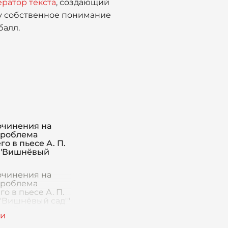
ератор текста
, создающий
ву собственное понимание
балл.
очинения на
Проблема
о в пьесе А. П.
 'Вишнёвый
очинения на
Проблема
о в пьесе А. П.
 'Вишнёвый сад'"
ие Введение в
ние должно
 с обоснования