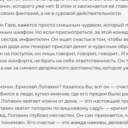
и», которого уже нет. В этом и заключается её главн
 своих фантазий, а не в суровой действительности.
ч Гаев, кажется просто смешным чудаком, который л
жным шкафом. Но если присмотреться, за этой коме
 и сестра, инфантилен. Он ищет счастье в том, чтобы в
тый дядя или генерал прислал денег и чудесным об
на поступок, он лишь говорит, говорит, говорит... И 
не комфорта, не брать на себя ответственность. Он т
, а как за символ дворянского достоинства, которое 
изни», Ермолай Лопахин? Казалось бы, вот он — сча
бился в люди, купил имение, где его предки были р
е Лопахин хватает ключи от дома, — это настоящий т
ахин хватит топором по вишневому саду!» — кричит о
яд, Лопахин глубоко несчастен. Он сам признается, ч
 понимая». Его счастье — это жажда наживы, деловой 