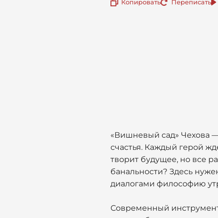
Копировать
Переписать
«Вишневый сад» Чехова —
счастья. Каждый герой жд
творит будущее, но все р
банальности? Здесь нужен
диалогами философию ут
Современный инструмент с