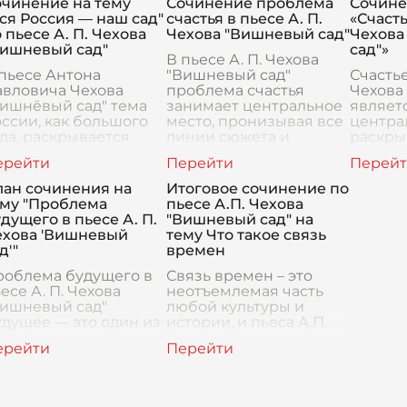
очинение на тему
Сочинение проблема
Сочине
облема счастья.
отражающим глубокие
значим
ся Россия — наш сад"
счастья в пьесе А. П.
«Счасть
астье для каждого из
социальные и личные
актуаль
 пьесе А. П. Чехова
Чехова "Вишневый сад"
Чехова
ер
дилеммы героев. Че
Вишневый сад"
сад"»
В пьесе А. П. Чехова
пьесе Антона
"Вишневый сад"
Счастье
авловича Чехова
проблема счастья
Чехова
Вишнёвый сад" тема
занимает центральное
являет
ссии, как большого
место, пронизывая все
центра
да, раскрывается
линии сюжета и
раскры
ерез метафору
взаимоотношений
многос
ишнёвого сада",
персонажей. Чехов
челове
лицетворяющего
использует символику
воспри
лан сочинения на
Итоговое сочинение по
дьбу самой страны.
вишневого сада
чувства
ему "Проблема
пьесе А.П. Чехова
мволично, что са
показы
дущего в пьесе А. П.
"Вишневый сад" на
ехова 'Вишневый
тему Что такое связь
д'"
времен
роблема будущего в
Связь времен – это
есе А. П. Чехова
неотъемлемая часть
Вишневый сад"
любой культуры и
дущее — это один из
истории, и пьеса А.П.
нтральных вопросов,
Чехова "Вишневый сад"
торые ставит перед
является блестящим
воими зрителями
примером того, как эта
еса А. П. Чехова
концепция отражена в
ишневый сад". В этом
литературе. В свое