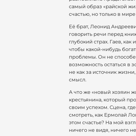
самый образ «райской жизн
счастью, но только в мире
Её брат, Леонид Андрееви
говорить речи перед кни
глубокий страх. Гаев, как
чтобы какой-нибудь бога
проблемы. Он не способен 
возможность остаться в зо
не как за источник жизни
смысл.
А что же «новый хозяин ж
крестьянина, который про
своим успехом. Сцена, гд
смотреть, как Ермолай Лоп
этом счастье? На мой взгл
ничего не видя, ничего не