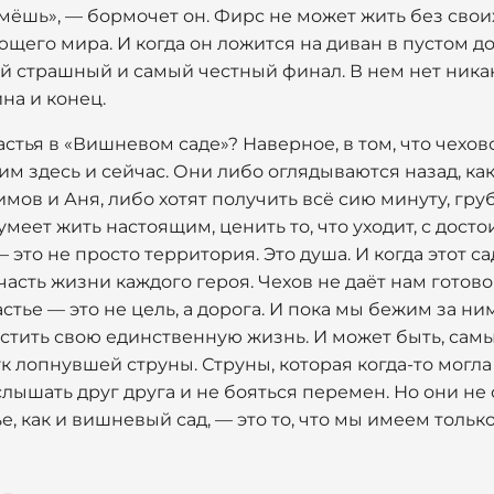
мёшь», — бормочет он. Фирс не может жить без своих
щего мира. И когда он ложится на диван в пустом до
мый страшный и самый честный финал. В нем нет ник
ина и конец.
астья в «Вишневом саде»? Наверное, в том, что чехо
 им здесь и сейчас. Они либо оглядываются назад, как
имов и Аня, либо хотят получить всё сию минуту, гру
умеет жить настоящим, ценить то, что уходит, с дост
это не просто территория. Это душа. И когда этот са
часть жизни каждого героя. Чехов не даёт нам готово
астье — это не цель, а дорога. И пока мы бежим за ни
стить свою единственную жизнь. И может быть, сам
вук лопнувшей струны. Струны, которая когда-то могл
ышать друг друга и не бояться перемен. Но они не сл
ье, как и вишневый сад, — это то, что мы имеем только