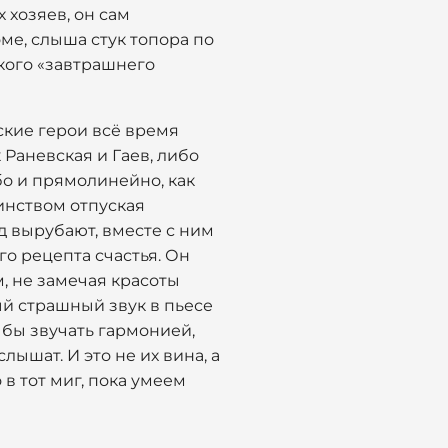
 хозяев, он сам
ме, слыша стук топора по
акого «завтрашнего
вские герои всё время
 Раневская и Гаев, либо
бо и прямолинейно, как
оинством отпуская
д вырубают, вместе с ним
го рецепта счастья. Он
м, не замечая красоты
ый страшный звук в пьесе
а бы звучать гармонией,
ышат. И это не их вина, а
 в тот миг, пока умеем