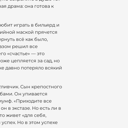
ая драма: она готова к
юбит играть в бильярд и
дийной маской прячется
ернуть всё как было,
разом решил все
его «счастье» — это
оже цепляется за сад, но
уже давно потеряло всякий
стливчик. Сын крепостного
абами. Он упивается
риумф. «Приходите все
н в экстазе. Но есть ли в
то живет «для себя,
успех. Но в этом успехе