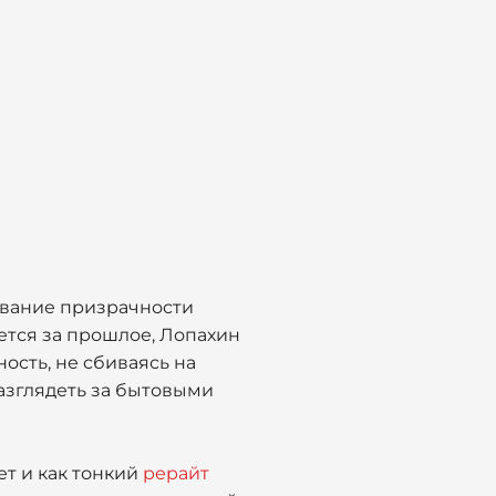
ование призрачности
яется за прошлое, Лопахин
ость, не сбиваясь на
разглядеть за бытовыми
ет и как тонкий
рерайт