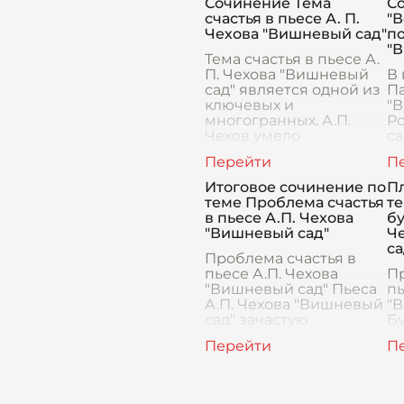
Сочинение Тема
С
произведением, но и
пр
счастья в пьесе А. П.
"В
философским ра
Сч
Чехова "Вишневый сад"
по
г
"
Тема счастья в пьесе А.
П. Чехова "Вишневый
В 
сад" является одной из
П
ключевых и
"
многогранных. А.П.
Ро
Чехов умело
са
использует различные
ч
художественные
"В
средства, чтобы
о
Итоговое сочинение по
П
показать, как разны
су
теме Проблема счастья
т
Си
в пьесе А.П. Чехова
бу
"Вишневый сад"
Ч
са
Проблема счастья в
пьесе А.П. Чехова
П
"Вишневый сад" Пьеса
пь
А.П. Чехова "Вишневый
"
сад" зачастую
Бу
рассматривается как
це
одно из наиболее
ко
значимых
с
произведений русской
пь
драматургии. Несмо
"В