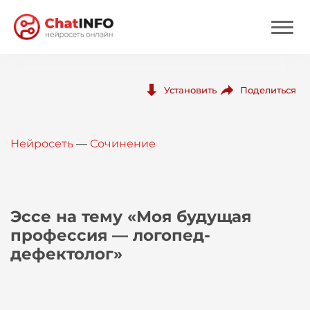
Нейросеть
Поделиться
Установить
Цены
Нейросеть
—
Сочинение
Вход
Вход с Telegram
Эссе на тему «Моя будущая
профессия — логопед-
дефектолог»