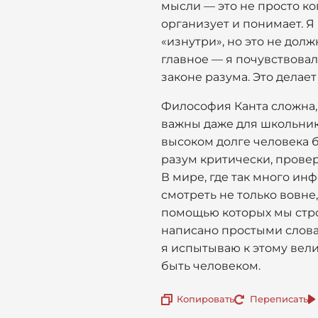
мысли — это не просто ко
организует и понимает. Я 
«изнутри», но это не долж
главное — я почувствовал
законе разума. Это делае
Философия Канта сложна, 
важны даже для школьник
высоком долге человека б
разум критически, проверя
В мире, где так много ин
смотреть не только вовне,
помощью которых мы стро
написано простыми словам
я испытываю к этому вели
быть человеком.
Копировать
Переписать