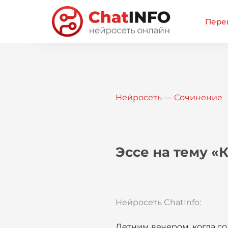
Перей
Нейросеть
—
Сочинение
Эссе на тему «
Нейросеть ChatInfo:
Летним вечером, когда со