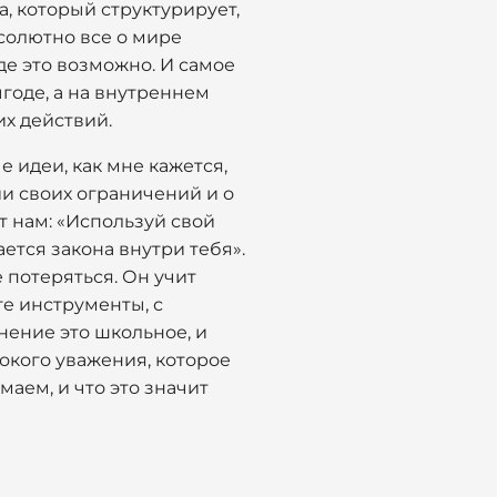
а, который структурирует,
бсолютно все о мире
где это возможно. И самое
ыгоде, а на внутреннем
их действий.
 идеи, как мне кажется,
и своих ограничений и о
т нам: «Используй свой
ается закона внутри тебя».
 потеряться. Он учит
те инструменты, с
нение это школьное, и
бокого уважения, которое
аем, и что это значит