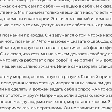
«как он есть сам по себе» — «вещью в себе». И сказа
твенно. Мы познаем только «вещи для нас», то есть
, времени и категории. Это очень важный и немного
лько с тем, что ему доступно в его собственных рамка
а познании природы. Он задумался о том, что же нах
ного познания? Что мы можем сказать о свободе, о 
области, которую он назвал «практической философи
Он сказал, что хотя мы не можем доказать свободу 
 что наука работает с природой, а не с этим), мы до
 нашей моральной жизни. Иначе сама мораль стано
стему морали, основанную на разуме. Главный принц
 поведения могло стать универсальным законом для в
ли не сделать, я должен задать себе вопрос: «А что ес
ет от этого миру?» Например, если я думаю, можно м
оверие между людьми исчезнет, мир станет хаосом. Зн
атегорическим императивом». Он не зависит от конк