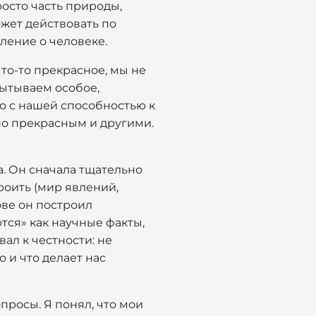
росто часть природы,
ожет действовать по
вление о человеке.
что-то прекрасное, мы не
ытываем особое,
о с нашей способностью к
но прекрасным и другими.
. Он сначала тщательно
роить (мир явлений,
нове он построил
тся» как научные факты,
л к честности: не
о и что делает нас
просы. Я понял, что мои