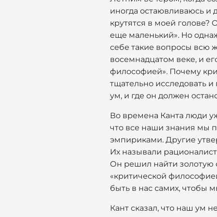
иногда остаювливаюсь и д
крутятся в моей голове? 
еще маленький». Но однаж
себе такие вопросы всю ж
восемнадцатом веке, и е
философией». Почему крит
тщательно исследовать и 
ум, и где он должен остан
Во времена Канта люди уж
что все наши знания мы п
эмпириками. Другие утве
Их называли рационалиста
Он решил найти золотую с
«критической философией»
быть в нас самих, чтобы 
Кант сказал, что наш ум 