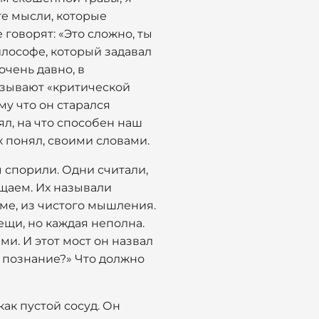
те мысли, которые
говорят: «Это сложно, ты
илософе, который задавал
очень давно, в
азывают «критической
му что он старался
л, на что способен наш
их понял, своими словами.
 спорили. Одни считали,
ущаем. Их называли
ме, из чистого мышления.
ещи, но каждая неполна.
и. И этот мост он назвал
о познание?» Что должно
ак пустой сосуд. Он