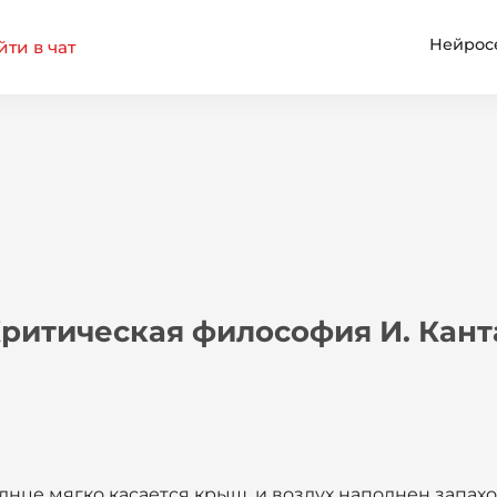
Нейрос
ти в чат
Критическая философия И. Кант
лнце мягко касается крыш, и воздух наполнен запах