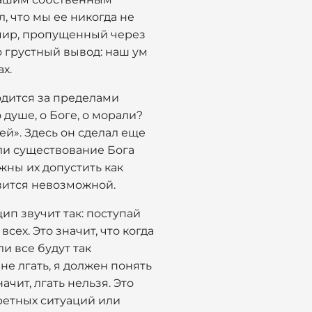
л, что мы ее никогда не
 мир, пропущенный через
 грустный вывод: наш ум
х.
одится за пределами
душе, о Боге, о морали?
ей». Здесь он сделал еще
или существование Бога
лжны их допустить как
вится невозможной.
ип звучит так: поступай
сех. Это значит, что когда
ли все будут так
не лгать, я должен понять
ачит, лгать нельзя. Это
ретных ситуаций или