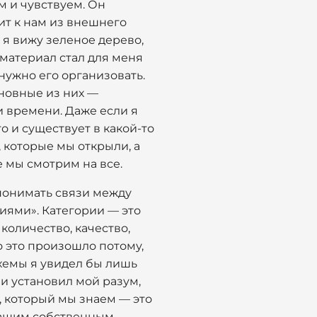
им и чувствуем. Он
дит к нам из внешнего
 я вижу зеленое дерево,
 материал стал для меня
нужно его организовать.
новные из них —
 времени. Даже если я
о и существует в какой-то
, которые мы открыли, а
 мы смотрим на все.
 понимать связи между
иями». Категории — это
количество, качество,
то это произошло потому,
схемы я увидел бы лишь
ми установил мой разум,
, который мы знаем — это
 нашим собственным