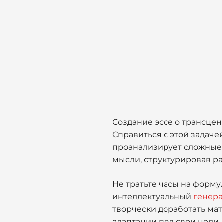
Создание эссе о трансце
Справиться с этой задач
проанализирует сложные 
мысли, структурировав ра
Не тратьте часы на форму
интеллектуальный
генера
творчески доработать ма
адаптации под свои цели.