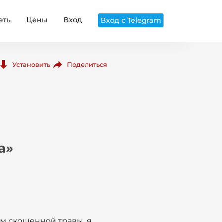
еть
Цены
Вход
Вход с Telegram
Поделиться
Установить
а»
ом скошенной травы, я