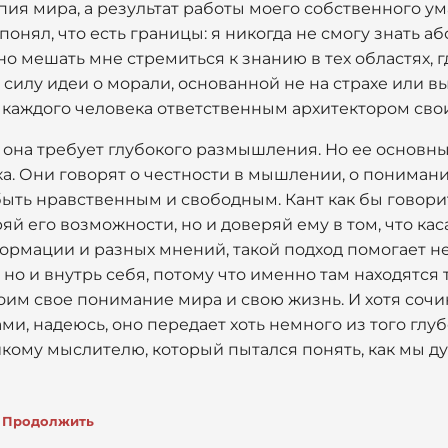
пия мира, а результат работы моего собственного ум
понял, что есть границы: я никогда не смогу знать а
но мешать мне стремиться к знанию в тех областях, 
 силу идеи о морали, основанной не на страхе или в
т каждого человека ответственным архитектором сво
она требует глубокого размышления. Но ее основные
а. Они говорят о честности в мышлении, о понимани
ыть нравственным и свободным. Кант как бы говори
й его возможности, но и доверяй ему в том, что кас
формации и разных мнений, такой подход помогает не
 но и внутрь себя, потому что именно там находятся 
им свое понимание мира и свою жизнь. И хотя сочи
и, надеюсь, оно передает хоть немного из того глу
кому мыслителю, который пытался понять, как мы дум
Продолжить