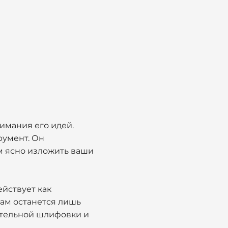
имания его идей.
румент. Он
м ясно изложить ваши
ействует как
Вам останется лишь
тельной шлифовки и