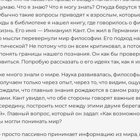
умаю. Что я знаю? Что я могу знать? Откуда берутся 
Обычно такие вопросы приводят к взрослым, которые 
ды в библиотеке я нашел книгу, где говорилось о ф
изнь. Его имя — Иммануил Кант. Он жил в Германии 
го мысли перевернули мир философии. Его подход н
ической? Не потому что он всем критиковал, а пото
понять границы нашего познания. Он как бы проверя
овиться. Попробую рассказать о его идеях так, как я 
е много знали о мире. Наука развивалась, философы
олучаем только через опыт, через то, что видим, ощ
рждали, что главные знания рождаются в самом разу
ми. Кант увидел, что обе стороны говорят важные в
ередину, построить мост между этими двумя берегам
. Главный вопрос, который он задал: «Как возможн
мы могли понимать мир?
не просто пассивно принимает информацию из мира, к