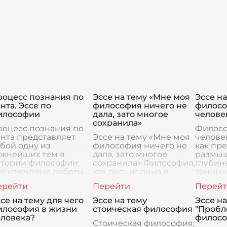
роцесс познания по
Эссе на тему «Мне моя
Эссе на
нта. Эссе по
философия ничего не
филосо
илософии
дала, зато многое
челове
сохранила»
роцесс познания по
Филосо
нта представляет
Эссе на тему «Мне моя
челове
бой одну из
философия ничего не
как пр
ажнейших тем в
дала, зато многое
размы
стории философии.
сохранила» Философия,
глубин
о ключевые работы,
как дисциплина и
занима
кие как «Критика
жизненная позиция,
в чело
стого разума» и
является для меня
Она не
Критика
сферой анализа и
дисцип
се на тему для чего
Эссе на тему
Эссе на
актического разума»,
рефлексии, способной
в учеб
илософия в жизни
стоическая философия
"Пробл
раздв
еловека?
филос
Стоическая философия,