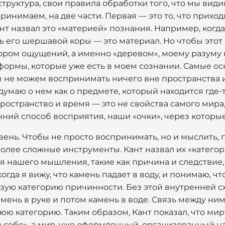
 структура, свои правила обработки того, что мы вид
ринимаем, на две части. Первая — это то, что прихо
т назвал это «материей» познания. Например, когда
ь его шершавой коры — это материал. Но чтобы этот
ором ощущений, а именно «деревом», моему разуму 
формы, которые уже есть в моем сознании. Самые ос
ы не можем воспринимать ничего вне пространства и
думаю о нем как о предмете, который находится где-т
 пространство и время — это не свойства самого мира
ний способ восприятия, наши «очки», через которые
вень. Чтобы не просто воспринимать, но и мыслить,
олее сложные инструменты. Кант назвал их «категор
нашего мышления, такие как причина и следствие, 
гда я вижу, что камень падает в воду, и понимаю, ч
льзую категорию причинности. Без этой внутренней 
амень в руке и потом камень в воде. Связь между ни
ю категорию. Таким образом, Кант показал, что мир
 по себе», а мир, уже оформленный, организованный