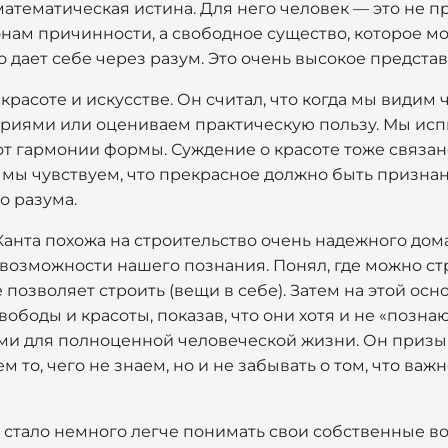
 математическая истина. Для него человек — это не п
нам причинности, а свободное существо, которое м
о дает себе через разум. Это очень высокое предста
красоте и искусстве. Он считал, что когда мы видим 
ориями или оцениваем практическую пользу. Мы исп
от гармонии формы. Суждение о красоте тоже связан
 мы чувствуем, что прекрасное должно быть призна
о разума.
анта похожа на строительство очень надежного дома
возможности нашего познания. Понял, где можно ст
е позволяет строить (вещи в себе). Затем на этой ос
ободы и красоты, показав, что они хотя и не «познаю
и для полноценной человеческой жизни. Он призыва
м то, чего не знаем, но и не забывать о том, что важн
не стало немного легче понимать свои собственные во