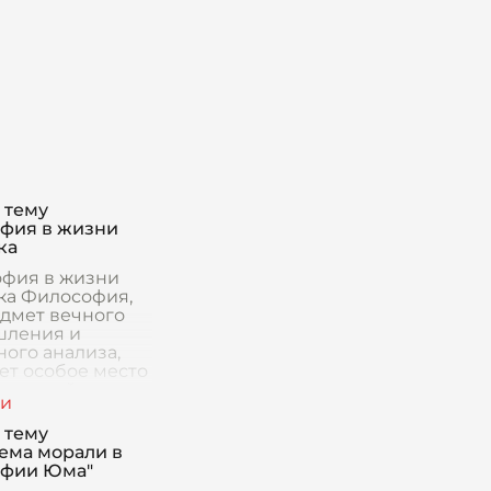
 тему
фия в жизни
ка
фия в жизни
ка Философия,
едмет вечного
шления и
ного анализа,
ет особое место
веческой жизни.
 просто
лина, изучаемая
 тему
н
ема морали в
офии Юма"