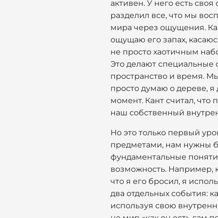
активен. У него есть своя
разделил все, что мы восп
мира через ощущения. Кан
ощущаю его запах, касаюс
не просто хаотичным наб
Это делают специальные 
пространство и время. М
просто думаю о дереве, я 
момент. Кант считал, что
наш собственный внутрен
Но это только первый уро
предметами, нам нужны б
фундаментальные понятия 
возможность. Например, ко
что я его бросил, я испо
два отдельных события: к
используя свою внутренню
не мир «как он есть сам