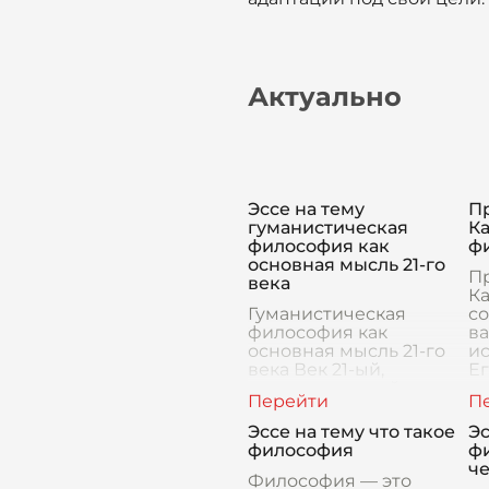
Актуально
Эссе на тему
П
гуманистическая
Ка
философия как
ф
основная мысль 21-го
П
века
Ка
Гуманистическая
со
философия как
в
основная мысль 21-го
и
века Век 21-ый,
Ег
переполненный
та
технологическими
чи
прорывами,
«
Эссе на тему что такое
Эс
социальными
пр
философия
ф
трансформациями и
за
ч
глобальными
Философия — это