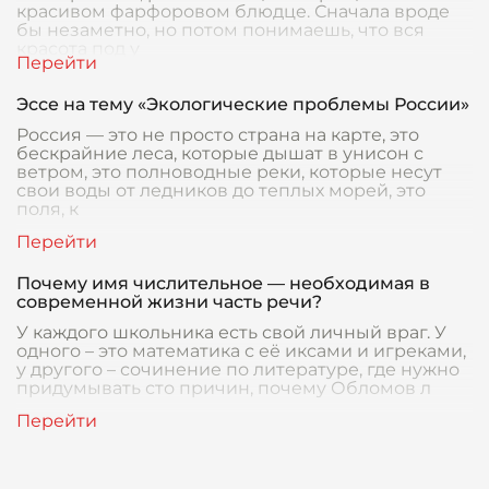
красивом фарфоровом блюдце. Сначала вроде
бы незаметно, но потом понимаешь, что вся
красота под у
Эссе на тему «Экологические проблемы России»
Россия — это не просто страна на карте, это
бескрайние леса, которые дышат в унисон с
ветром, это полноводные реки, которые несут
свои воды от ледников до теплых морей, это
поля, к
Почему имя числительное — необходимая в
современной жизни часть речи?
У каждого школьника есть свой личный враг. У
одного – это математика с её иксами и игреками,
у другого – сочинение по литературе, где нужно
придумывать сто причин, почему Обломов л