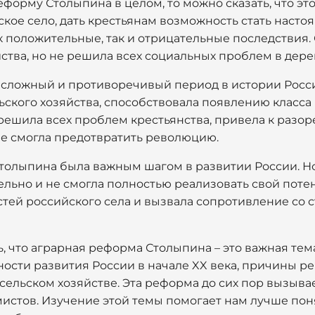
форму Столыпина в целом, то можно сказать, что эт
кое село, дать крестьянам возможность стать наст
к положительные, так и отрицательные последствия.
ства, но не решила всех социальных проблем в дере
 сложный и противоречивый период в истории России
ьского хозяйства, способствовала появлению класса
 решила всех проблем крестьянства, привела к разо
не смогла предотвратить революцию.
Столыпина была важным шагом в развитии России. Н
льно и не смогла полностью реализовать свой потенц
стей российского села и вызвала сопротивление со 
ь, что аграрная реформа Столыпина – это важная тем
ности развития России в начале XX века, причины р
ельском хозяйстве. Эта реформа до сих пор вызыва
мистов. Изучение этой темы помогает нам лучше по