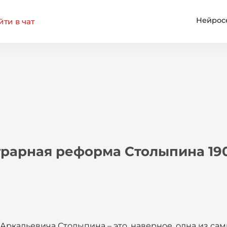
Нейрос
ти в чат
грарная реформа Столыпина 190
ркадьевича Столыпина – это, наверное, одна из сам