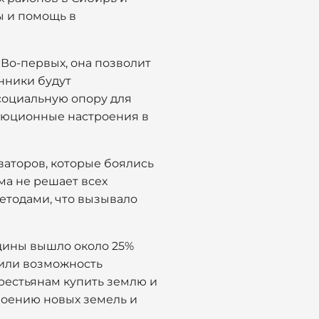
ы и помощь в
 Во-первых, она позволит
енники будут
 социальную опору для
волюционные настроения в
ваторов, которые боялись
ма не решает всех
етодами, что вызывало
щины вышло около 25%
чили возможность
рестьянам купить землю и
воению новых земель и