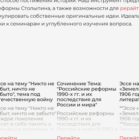
 способ постижения истории. Наш инструмент предл
формы Столыпина, а также возможности для
рерайт
мулировать собственные оригинальные идеи. Идеаль
ки к семинарам и углубленного изучения вопроса.
се на тему "Никто не
Сочинение Тема:
Эссе на
быт, ничто не
"Российские реформы
«Земел
быто", тема под
1990-х гг. и их
1906 го
течественную войну
последствия для
литера
России и мира"
се на тему "Никто не
**Эссе 
быт, ничто не забыто"
Российские реформы
«Земел
аждое поколение
1990-х гг. и их
1906 го
сет в себе память о
последствия для
**Введе
инувших временах, и
России и мира В 1990-е
Земель
отя история нашими
годы Россия пережила
1906 го