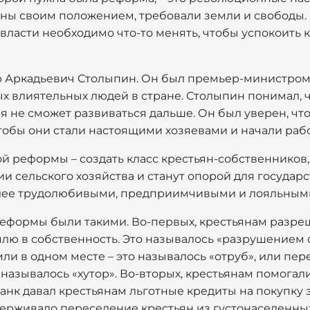
ны своим положением, требовали земли и свободы.
о власти необходимо что-то менять, чтобы успокоить
тр Аркадьевич Столыпин. Он был премьер-министро
мых влиятельных людей в стране. Столыпин понимал, 
я не сможет развиваться дальше. Он был уверен, чт
тобы они стали настоящими хозяевами и начали рабо
й реформы – создать класс крестьян-собственников,
и сельского хозяйства и станут опорой для государст
олее трудолюбивыми, предприимчивыми и лояльными
еформы были такими. Во-первых, крестьянам разре
емлю в собственность. Это называлось «разрушением
мли в одном месте – это называлось «отруб», или пер
о называлось «хутор». Во-вторых, крестьянам помога
банк давал крестьянам льготные кредиты на покупку 
ддерживало переселение крестьян из густонаселенны