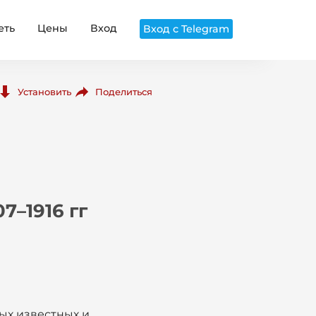
еть
Цены
Вход
Вход с Telegram
Поделиться
Установить
7–1916 гг
ых известных и