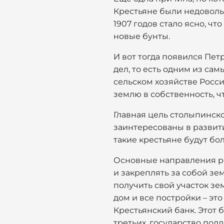
Крестьяне были недоволь
1907 годов стало ясно, чт
новые бунты.
И вот тогда появился Пе
дел, то есть одним из са
сельском хозяйстве Росси
землю в собственность, ч
Главная цель столыпинско
заинтересованы в развити
такие крестьяне будут б
Основные направления р
и закреплять за собой з
получить свой участок зе
дом и все постройки – эт
Крестьянский банк. Этот 
третьих, государство по