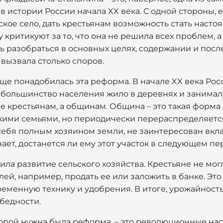
 истории России начала XX века. С одной стороны, 
кое село, дать крестьянам возможность стать наст
 критикуют за то, что она не решила всех проблем, а
сь разобраться в основных целях, содержании и пос
 вызвала столько споров.
бще понадобилась эта реформа. В начале XX века Ро
ь большинство населения жило в деревнях и занимал
 крестьянам, а общинам. Община – это такая форма 
кими семьями, но периодически перераспределяется.
себя полным хозяином земли, не заинтересован вкла
нает, достанется ли ему этот участок в следующем пе
ила развитие сельского хозяйства. Крестьяне не мо
ей, например, продать ее или заложить в банке. Эт
ременную технику и удобрения. В итоге, урожайность
бедности.
торой нужна была реформа, – это революционные нас