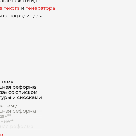
агает сжатый, но
а текста
и
генератора
но подходит для
 тему
ьная реформа
да» со списком
туры и сносками
на тему
ьная реформа
да»**
ние**
ная реформа
да, также