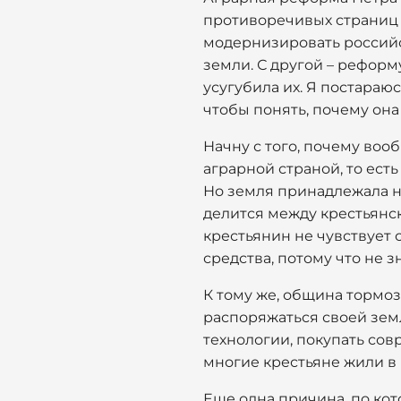
противоречивых страниц в
модернизировать российс
земли. С другой – реформу
усугубила их. Я постараю
чтобы понять, почему она
Начну с того, почему воо
аграрной страной, то ест
Но земля принадлежала не
делится между крестьянс
крестьянин не чувствует 
средства, потому что не з
К тому же, община тормоз
распоряжаться своей земл
технологии, покупать сов
многие крестьяне жили в 
Еще одна причина, по ко