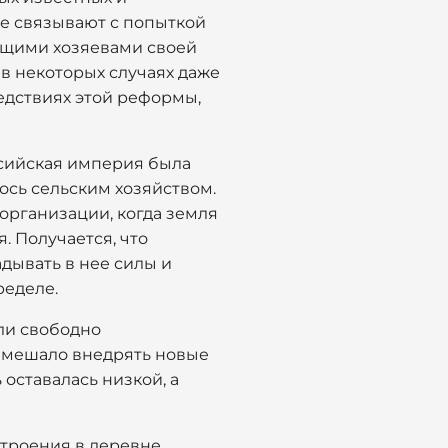
ее связывают с попыткой
оящими хозяевами своей
 в некоторых случаях даже
ледствиях этой реформы,
ссийская империя была
ось сельским хозяйством.
организации, когда земля
 Получается, что
дывать в нее силы и
ределе.
гли свободно
о мешало внедрять новые
 оставалась низкой, а
троения в деревне.