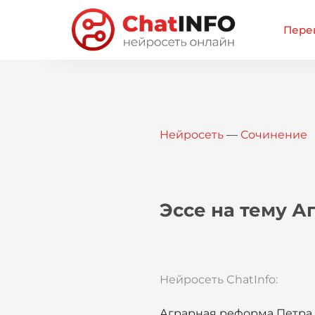
Перей
Нейросеть
—
Сочинение
Эссе на тему А
Нейросеть ChatInfo:
Аграрная реформа Петра А