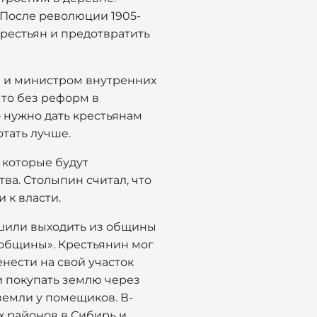
 После революции 1905-
 крестьян и предотвратить
м и министром внутренних
что без реформ в
о нужно дать крестьянам
тать лучше.
 которые будут
ва. Столыпин считал, что
 к власти.
шили выходить из общины
 общины». Крестьянин мог
енести на свой участок
ли покупать землю через
земли у помещиков. В-
х районов в Сибирь и