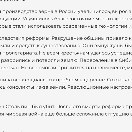
 производство зерна в России увеличилось, вырос 
одукции. Улучшилось благосостояние многих кресть
торые стали использовать современные технологии и
следствия реформы. Разрушение общины привело к 
емли и средств к существованию. Они вынуждены бы
 пролетариата. Не всем крестьянам удалось успешно
ие разорились и потеряли землю. Переселение в Сиб
естьян. Не все смогли прижиться на новом месте, м
ешила всех социальных проблем в деревне. Сохранял
сь конфликты из-за земли. Революционные настроен
вич Столыпин был убит. После его смерти реформа пр
ая мировая война еще больше осложнила ситуацию в