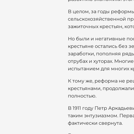
В целом, за годы реформы
сельскохозяйственной пр
зажиточных крестьян, ко
Но были и негативные по
крестьяне остались без з
заработки, пополняя ряды
отрубах и хуторах. Мног
испытанием для многих кр
К тому же, реформа не р
крестьянами, продолжали
полностью.
В 1911 году Петр Аркадье
таким энтузиазмом. Перв
фактически свернута.