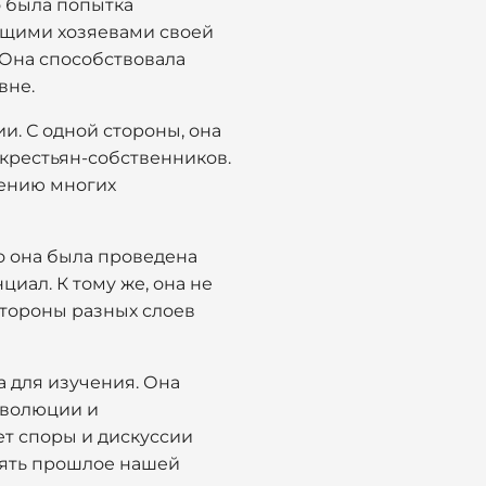
о была попытка
оящими хозяевами своей
 Она способствовала
вне.
. С одной стороны, она
 крестьян-собственников.
рению многих
о она была проведена
иал. К тому же, она не
стороны разных слоев
а для изучения. Она
еволюции и
ет споры и дискуссии
нять прошлое нашей