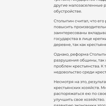
другие малозаселенные р
обустройстве.
Столыпин считал, что его
повысить производительно
заинтересованы вкладыват
государства в лице крепк
деревне, так как крестья
Однако, реформа Столыпи
разрушения общины, так и
проблем крестьянства. К
недовольство среди крест
Несмотря на это, резуль
крестьянских хозяйств. 
распоряжаться ею по сво
улучшить свое хозяйство
развитию экономики этог