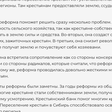
егионы. Там крестьянам предоставляли землю, ссуд
 реформа поможет решить сразу несколько проблем.
сть сельского хозяйства, так как крестьяне-собств
ь в землю силы и средства. Во-вторых, она создаст
их, зажиточных крестьян. В-третьих, она снизит ре
не получат землю и почувствуют себя хозяевами.
на встретила сопротивление как со стороны консер
 со стороны радикалов, которые считали, что рефор
 тому же, реформа проводилась довольно жесткими м
ьян.
таты реформы были заметны. За годы реформы из об
Многие крестьяне стали собственниками земли, полу
ему усмотрению. Крестьянский банк помог многим к
. Переселение крестьян в Сибирь способствовало ос
о региона.