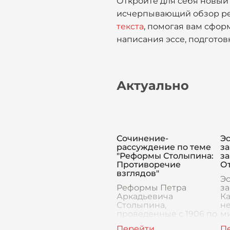
Откройте для себя новый
исчерпывающий обзор ре
текста
, помогая вам сфор
написания эссе, подготов
Актуально
Сочинение-
Эс
рассуждение по теме
за
"Реформы Столыпина:
за
Противоречие
О
взглядов"
Эс
Реформы Петра
за
Аркадьевича
К
Столыпина,
не
проведенные с 1906 по
м
1911 годы, оказались
х