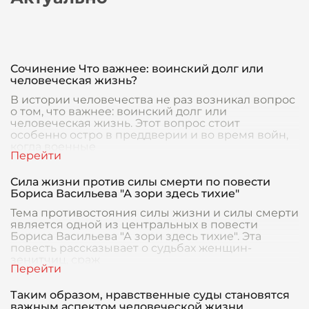
Сочинение Что важнее: воинский долг или
человеческая жизнь?
В истории человечества не раз возникал вопрос
о том, что важнее: воинский долг или
человеческая жизнь. Этот вопрос стоит
особенно остро в преддверии и во время войн,
когда военные
Сила жизни против силы смерти по повести
Бориса Васильева "А зори здесь тихие"
Тема противостояния силы жизни и силы смерти
является одной из центральных в повести
Бориса Васильева "А зори здесь тихие". Эта
повесть рассказывает о судьбах женщин-
зенитчиц, сраж
Таким образом, нравственные суды становятся
важным аспектом человеческой жизни