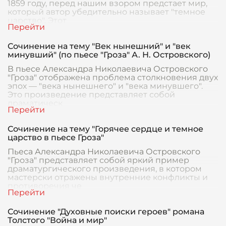
1859 году, перед нашим взором предстает мир,
который автор убедительно называет "темное
царство". Этот
Сочинение на тему "Век нынешний" и "век
минувший" (по пьесе "Гроза" А. Н. Островского)
В пьесе Александра Николаевича Островского
"Гроза" отображена проблема столкновения двух
эпох — "века нынешнего" и "века минувшего".
Это произведение представляет собой
драматическ
Сочинение на тему "Горячее сердце и темное
царство в пьесе Гроза"
Пьеса Александра Николаевича Островского
"Гроза" представляет собой яркий пример
драматургического произведения, в котором
мастерски отражены внутренние конфликты и
противоречия че
Сочинение "Духовные поиски героев" романа
Толстого "Война и мир"