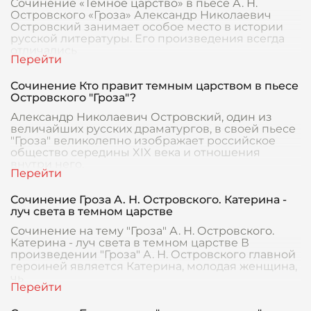
Сочинение «Темное царство» в пьесе А. Н.
Островского «Гроза» Александр Николаевич
Островский занимает особое место в истории
русской литературы. Его произведения всегда
отличались
Сочинение Кто правит темным царством в пьесе
Островского "Гроза"?
Александр Николаевич Островский, один из
величайших русских драматургов, в своей пьесе
"Гроза" великолепно изображает российское
общество середины XIX века и отношения
внутри него.
Сочинение Гроза А. Н. Островского. Катерина -
луч света в темном царстве
Сочинение на тему "Гроза" А. Н. Островского.
Катерина - луч света в темном царстве В
произведении "Гроза" А. Н. Островского главной
героиней является Катерина, молодая женщина,
чь