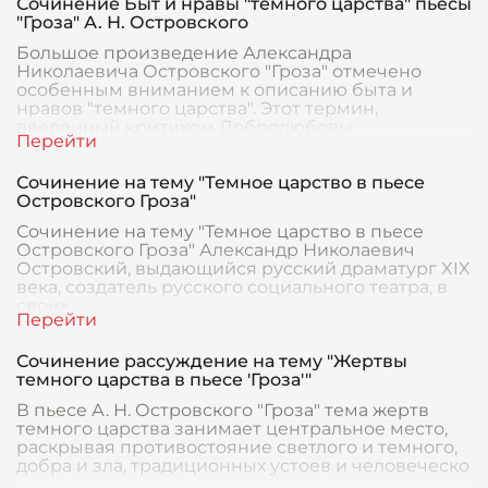
Сочинение Быт и нравы "темного царства" пьесы
"Гроза" А. Н. Островского
Большое произведение Александра
Николаевича Островского "Гроза" отмечено
особенным вниманием к описанию быта и
нравов "темного царства". Этот термин,
введенный критиком Добролюбовы
Сочинение на тему "Темное царство в пьесе
Островского Гроза"
Сочинение на тему "Темное царство в пьесе
Островского Гроза" Александр Николаевич
Островский, выдающийся русский драматург XIX
века, создатель русского социального театра, в
своих
Сочинение рассуждение на тему "Жертвы
темного царства в пьесе 'Гроза'"
В пьесе А. Н. Островского "Гроза" тема жертв
темного царства занимает центральное место,
раскрывая противостояние светлого и темного,
добра и зла, традиционных устоев и человеческо