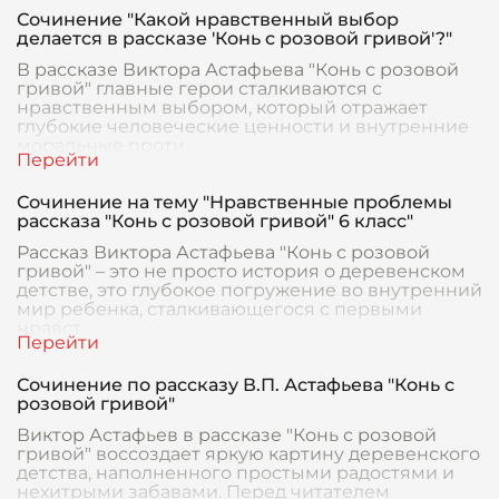
Сочинение "Какой нравственный выбор
делается в рассказе 'Конь с розовой гривой'?"
В рассказе Виктора Астафьева "Конь с розовой
гривой" главные герои сталкиваются с
нравственным выбором, который отражает
глубокие человеческие ценности и внутренние
моральные проти
Сочинение на тему "Нравственные проблемы
рассказа "Конь с розовой гривой" 6 класс"
Рассказ Виктора Астафьева "Конь с розовой
гривой" – это не просто история о деревенском
детстве, это глубокое погружение во внутренний
мир ребенка, сталкивающегося с первыми
нравст
Сочинение по рассказу В.П. Астафьева "Конь с
розовой гривой"
Виктор Астафьев в рассказе "Конь с розовой
гривой" воссоздает яркую картину деревенского
детства, наполненного простыми радостями и
нехитрыми забавами. Перед читателем