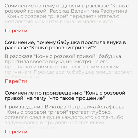
Сочинение на тему подлости в рассказе "Конь с
розовой гривой" Рассказ Валентина Распутина
"Конь с розовой гривой" передает читателю
непростые моменты в жизни маленького
мальчика С
Сочинение, почему бабушка простила внука в
рассказе "Конь с розовой гривой"?
В рассказе "Конь с розовой гривой" бабушка
простила своего внука, несмотря на его
проступки и обманы, по нескольким веским
причинам. Прежде всего, бабушка олицетворяет
ту бесконечн
Сочинение по произведению "Конь с розовой
гривой" на тему "Что такое прощение"
Произведение Виктора Петровича Астафьева
"Конь с розовой гривой" трогает глубоко,
оставляя след в душе каждого, кто когда-либо
задумывался о природе человеческих
отношений, о важно