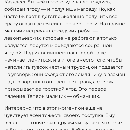
Казалось бы, всё просто: иди в лес, трудись,
собирай ягоду — и получишь награду. Но, как
часто бывает в детстве, желание получить всё
сразу оказывается сильнее честности. На поляне
мальчик встречает соседских ребят —
левонтьевских, которые не работают, а только
балуются, дерутся и объедаются собранной
ягодой. Под их влиянием наш герой тоже
начинает лениться, и в итоге вместо того, чтобы
наполнить туесок честным трудом, он поддается
на уговоры: они съедают его землянику, а взамен
на дно корзинки он насыпает траву, а сверху
прикрывает ее горсткой ягод. Это первое
падение. Теперь мальчик — обманщик.
Интересно, что в этот момент он еще не
чувствует всей тяжести своего поступка. Ему
весело, он гоняется с друзьями, купается в реке,
забыв о том, что дома ждет бабушка, которая