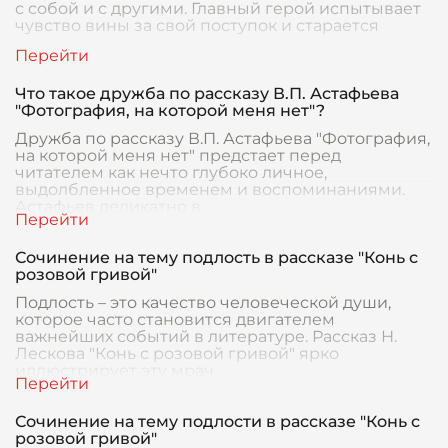
с собой и с другими. Главный герой испытывает
чувство вины за свой поступок и старается
Что такое дружба по рассказу В.П. Астафьева
"Фотография, на которой меня нет"?
Дружба по рассказу В.П. Астафьева "Фотография,
на которой меня нет" предстает перед
читателем как нечто глубоко личное,
выдолбленное временем и воспоминаниями.
Астафьев деликатно в
Сочинение на тему подлость в рассказе "Конь с
розовой гривой"
Подлость – это качество человеческой души,
которое часто становится двигателем
важнейших событий в литературе. Рассказ Н.
Лескова "Конь с розовой гривой" ярко
иллюстрирует эту мрач
Сочинение на тему подлости в рассказе "Конь с
розовой гривой"