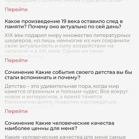
прошедшие столетия, она не утратила своей
актуальн
Какое произведение 19 века оставило след в
памяти? Почему оно актуально по сей день?
XIX век подарил миру множество литературных
шедевров, но лишь немногие из них сохранили
свою актуальность и силу воздействия на
читателя и в XXI веке. Одним из таких
произведений,
Сочинение Какие события своего детства вы бы
стали вспоминать и почему?
Детство – это удивительная пора, когда мир
кажется огромным и полным чудес. Все вокруг
новое и интересное, а время тянется
бесконечно долго, позволяя наслаждаться
каждой минутой. С
Сочинение Какие человеческие качества
наиболее ценны для меня?
Какие человеческие качества для меня самые