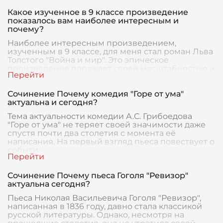
Какое изученное в 9 классе произведение
показалось вам наиболее интересным и
почему?
Наиболее интересным произведением,
изученным в 9 классе, для меня стал роман Льва
Толстого "Война и мир". Это эпическое
произведение поражает своей масштабностью и
глубиной. Толсто
Сочинение Почему комедия "Горе от ума"
актуальна и сегодня?
Тема актуальности комедии А.С. Грибоедова
"Горе от ума" не теряет своей значимости даже
спустя почти два столетия с момента её
написания. На первый взгляд пьеса повествует о
событи
Сочинение Почему пьеса Гоголя "Ревизор"
актуальна сегодня?
Пьеса Николая Васильевича Гоголя "Ревизор",
написанная в 1836 году, давно стала классикой
русской литературы. Однако, несмотря на