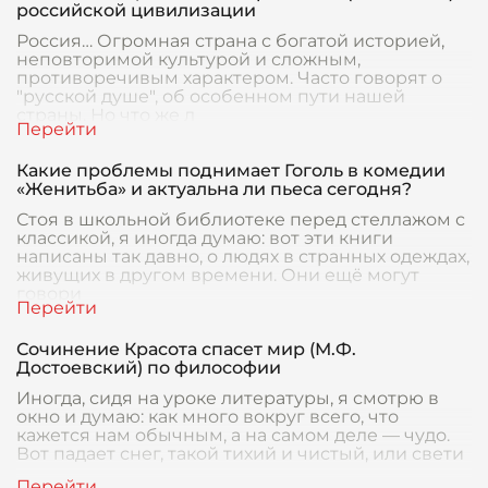
российской цивилизации
Россия… Огромная страна с богатой историей,
неповторимой культурой и сложным,
противоречивым характером. Часто говорят о
"русской душе", об особенном пути нашей
страны. Но что же л
Какие проблемы поднимает Гоголь в комедии
«Женитьба» и актуальна ли пьеса сегодня?
Стоя в школьной библиотеке перед стеллажом с
классикой, я иногда думаю: вот эти книги
написаны так давно, о людях в странных одеждах,
живущих в другом времени. Они ещё могут
говори
Сочинение Красота спасет мир (М.Ф.
Достоевский) по философии
Иногда, сидя на уроке литературы, я смотрю в
окно и думаю: как много вокруг всего, что
кажется нам обычным, а на самом деле — чудо.
Вот падает снег, такой тихий и чистый, или свети