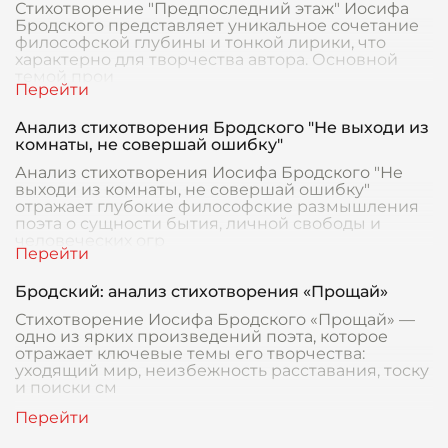
Стихотворение "Предпоследний этаж" Иосифа
Бродского представляет уникальное сочетание
философской глубины и тонкой лирики, что
характерно для творчества автора. Основной
темой прои
Анализ стихотворения Бродского "Не выходи из
комнаты, не совершай ошибку"
Анализ стихотворения Иосифа Бродского "Не
выходи из комнаты, не совершай ошибку"
отражает глубокие философские размышления
поэта о сущности бытия, личной свободы и
человеческих огр
Бродский: анализ стихотворения «Прощай»
Стихотворение Иосифа Бродского «Прощай» —
одно из ярких произведений поэта, которое
отражает ключевые темы его творчества:
уходящий мир, неизбежность расставания, тоску
и поиски см