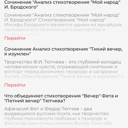
Сочинение "Анализ стихотворения "Мой народ"
И. Бродского"
Сочинение "Анализ стихотворения "Мой народ"
И. Бродского" Стихотворение "Мой народ"
Иосифа Бродского является одним из ярчайших
примеров его поэтического мастерства и
глубины разм
Сочинение Анализ стихотворения "Тихий вечер,
я изумлен"
Творчество Ф.И. Тютчева – это глубокий колодец
человеческих чувств, отражающий смятение и
восторг перед величием природы и загадками
бытия. Стихотворение "Тихий вечер, я изумлен" с
Что объединяет стихотворения "Вечер" Фета и
"Летний вечер" Тютчева?
Афанасий Фет и Федор Тютчев – два
выдающихся русских поэта, чье творчество
глубоко проникнуто любовью к природе и
философским осмыслением бытия. Они оба