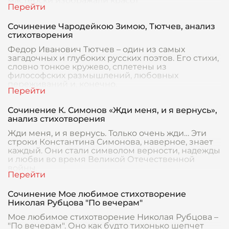
мастерски изображали красот
Сочинение Чародейкою Зимою, Тютчев, анализ
стихотворения
Федор Иванович Тютчев – один из самых
загадочных и глубоких русских поэтов. Его стихи,
словно тонкое кружево, сплетены из
философских размышлений, любовных
переживаний и, конечно,
Сочинение К. Симонов «Жди меня, и я вернусь»,
анализ стихотворения
Жди меня, и я вернусь. Только очень жди… Эти
строки Константина Симонова, наверное, знает
каждый. Они стали символом верности, надежды
и любви во время Великой Отечественной
войны.
Сочинение Мое любимое стихотворение
Николая Рубцова "По вечерам"
Мое любимое стихотворение Николая Рубцова –
"По вечерам". Оно как будто тихонько шепчет