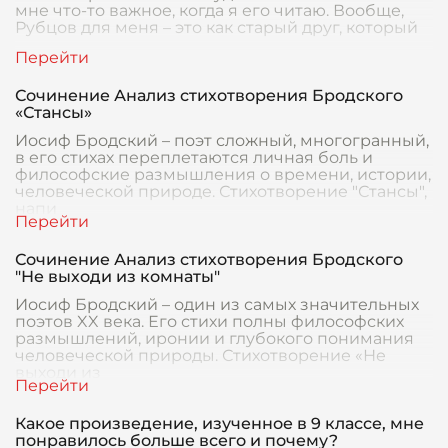
мне что-то важное, когда я его читаю. Вообще,
Рубцов для меня – это как старый друг, который
Сочинение Анализ стихотворения Бродского
«Стансы»
Иосиф Бродский – поэт сложный, многогранный,
в его стихах переплетаются личная боль и
философские размышления о времени, истории,
человеческой природе. Стихотворение "Стансы",
напи
Сочинение Анализ стихотворения Бродского
"Не выходи из комнаты"
Иосиф Бродский – один из самых значительных
поэтов XX века. Его стихи полны философских
размышлений, иронии и глубокого понимания
человеческой природы. Стихотворение «Не
выходи из
Какое произведение, изученное в 9 классе, мне
понравилось больше всего и почему?